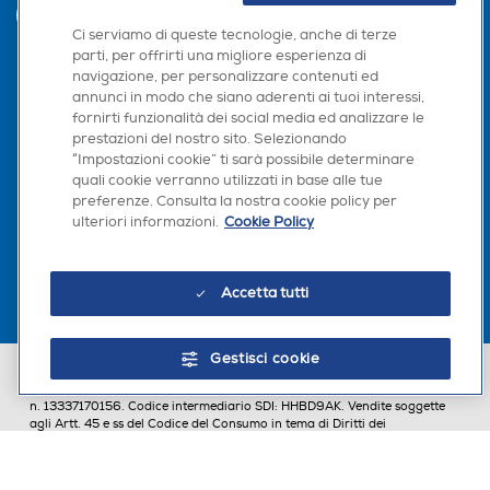
INVIA
Ci serviamo di queste tecnologie, anche di terze
parti, per offrirti una migliore esperienza di
navigazione, per personalizzare contenuti ed
Seguici sui social
annunci in modo che siano aderenti ai tuoi interessi,
fornirti funzionalità dei social media ed analizzare le
prestazioni del nostro sito. Selezionando
“Impostazioni cookie” ti sarà possibile determinare
quali cookie verranno utilizzati in base alle tue
preferenze. Consulta la nostra cookie policy per
Scarica la nostra app
ulteriori informazioni.
Cookie Policy
Accetta tutti
Gestisci cookie
Euronics Italia SpA. Sede legale Via Montefeltro, 6/a 20156 Milano
Partita Iva, Codice Fiscale e iscrizione CCIAA Milano Monza Brianza Lodi
n. 13337170156. Codice intermediario SDI: HHBD9AK. Vendite soggette
agli Artt. 45 e ss del Codice del Consumo in tema di Diritti dei
Consumatori.