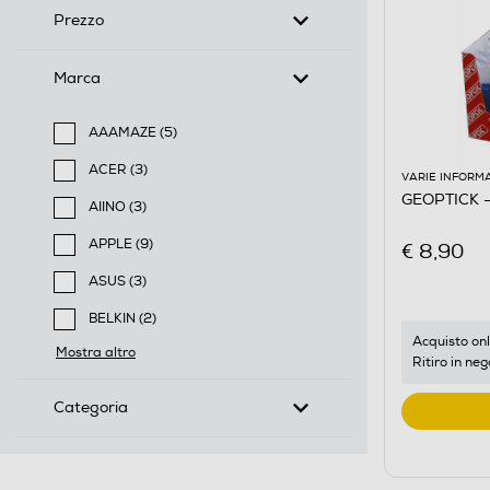
Prezzo
Marca
AAAMAZE (5)
Filtra per Marca: AAAMAZE
ACER (3)
VARIE INFORM
Filtra per Marca: ACER
GEOPTICK - 
AIINO (3)
Filtra per Marca: AIINO
APPLE (9)
€ 8,90
Filtra per Marca: APPLE
ASUS (3)
Filtra per Marca: ASUS
BELKIN (2)
Filtra per Marca: BELKIN
Acquisto onl
Mostra altro
Ritiro in neg
Categoria