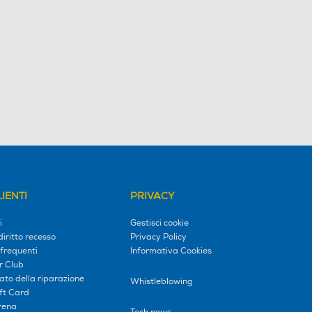
IENTI
PRIVACY
i
Gestisci cookie
diritto recesso
Privacy Policy
frequenti
Informativa Cookies
r Club
tato della riparazione
Whistleblowing
ift Card
erena