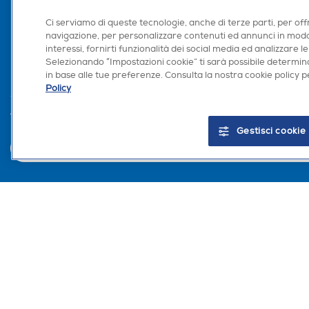
Area Riservata Aff
Ci serviamo di queste tecnologie, anche di terze parti, per off
Retail Media
navigazione, per personalizzare contenuti ed annunci in modo
Ronics: agente AI
interessi, fornirti funzionalità dei social media ed analizzare le
Selezionando “Impostazioni cookie” ti sarà possibile determina
in base alle tue preferenze. Consulta la nostra cookie policy pe
Policy
Trova negozio
Gestisci cookie
Euronics Italia SpA. Sede legale Via Montefeltro, 6/a 20156 Milano Partita Iv
del Consumo in tema di Diritti dei Consumatori.