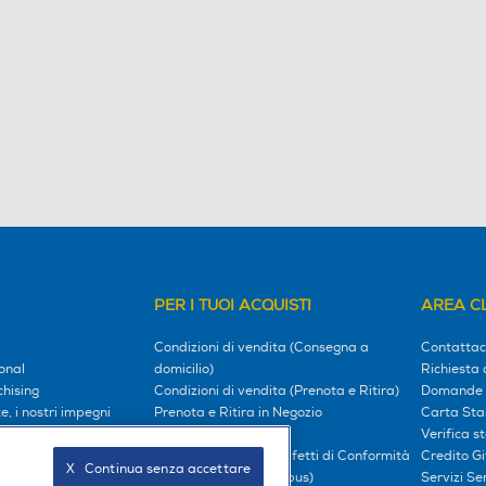
PER I TUOI ACQUISTI
AREA CL
Condizioni di vendita (Consegna a
Contattac
onal
domicilio)
Richiesta 
hising
Condizioni di vendita (Prenota e Ritira)
Domande 
, i nostri impegni
Prenota e Ritira in Negozio
Carta Sta
l tuo mondo
Garanzia Legale
Verifica s
Diritto di Recesso e Difetti di Conformità
Credito G
X   Continua senza accettare
oci
Prezzi e Sconti (Omnibus)
Servizi S