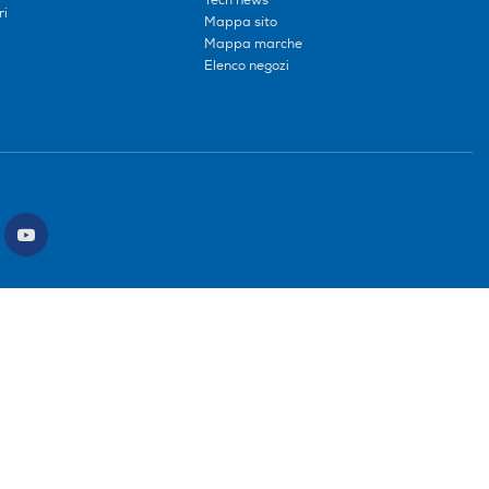
Tech news
ri
Mappa sito
Mappa marche
Elenco negozi
ce intermediario SDI: HHBD9AK. Vendite soggette agli Artt. 45 e ss del Codice