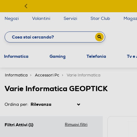
Negozi
Volantini
Servizi
Star Club
Magaz
Informatica
Gaming
Telefonia
Tv e
Informatica
Accessori Pc
Varie Informatica
Varie Informatica GEOPTICK
Ordina per:
Filtri Attivi
(1)
Rimuovi filtri