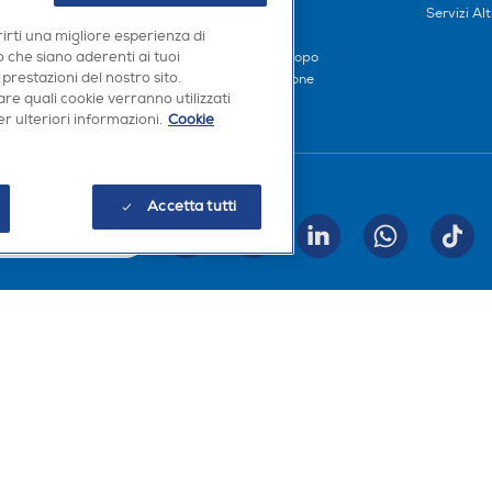
iliati
Metodi di pagamento
Servizi Alt
Finanziamenti
rirti una migliore esperienza di
 che siano aderenti ai tuoi
Compra ora e paga dopo
 prestazioni del nostro sito.
Consegna e Installazione
re quali cookie verranno utilizzati
r ulteriori informazioni.
Cookie
Seguici sui social
Accetta tutti
INVIA
Scarica la nostra app
a, Codice Fiscale e iscrizione CCIAA Milano Monza Brianza Lodi n. 13337170156. Codi