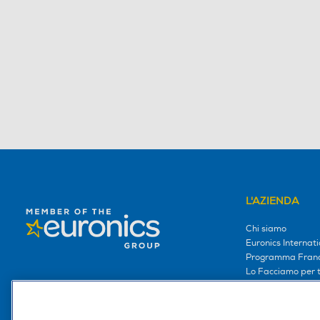
L'AZIENDA
Chi siamo
Euronics Internati
Programma Franc
Lo Facciamo per te
Lo facciamo per i
Lavora con noi
Area Riservata S