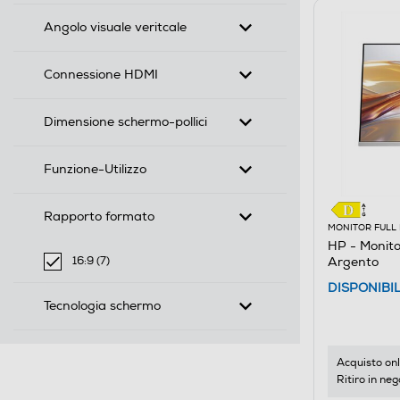
Angolo visuale veritcale
Connessione HDMI
Dimensione schermo-pollici
Funzione-Utilizzo
Rapporto formato
MONITOR FULL
HP - Monit
16:9 (7)
Argento
selected Filtro applicato per Rapporto formato: 16:9
DISPONIBI
Tecnologia schermo
Acquisto onl
Ritiro in neg