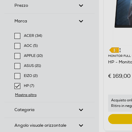
Prezzo
Marca
ACER (34)
Filtra per Marca: ACER
AOC (5)
Filtra per Marca: AOC
APPLE (10)
MONITOR FULL
HP - Monit
Filtra per Marca: APPLE
ASUS (21)
Filtra per Marca: ASUS
€ 169,00
EIZO (2)
Filtra per Marca: EIZO
HP (7)
selected Filtro applicato per Marca: HP
Mostra altro
Acquisto onl
Ritiro in neg
Categoria
Angolo visuale orizzontale