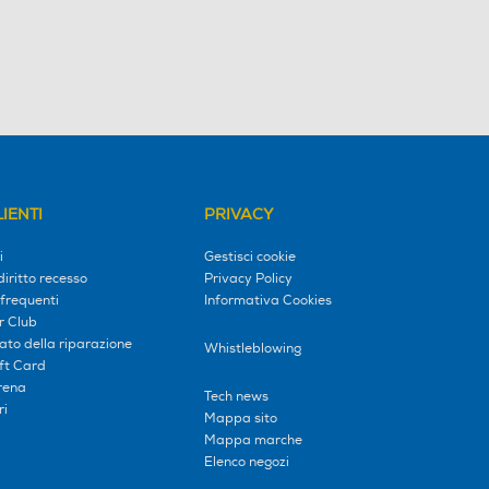
IENTI
PRIVACY
i
Gestisci cookie
diritto recesso
Privacy Policy
frequenti
Informativa Cookies
r Club
tato della riparazione
Whistleblowing
ift Card
erena
Tech news
ri
Mappa sito
Mappa marche
Elenco negozi