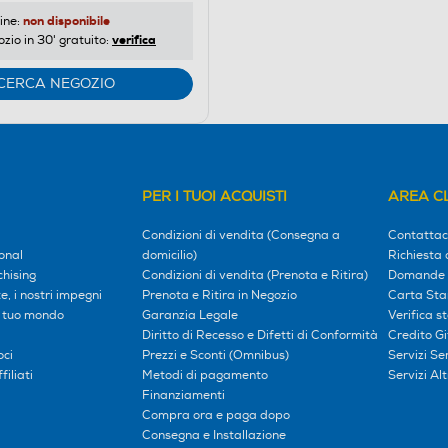
non disponibile
ine:
verifica
ozio in 30' gratuito:
CERCA NEGOZIO
PER I TUOI ACQUISTI
AREA CL
Condizioni di vendita (Consegna a
Contattac
onal
domicilio)
Richiesta 
hising
Condizioni di vendita (Prenota e Ritira)
Domande 
, i nostri impegni
Prenota e Ritira in Negozio
Carta Sta
l tuo mondo
Garanzia Legale
Verifica s
Diritto di Recesso e Difetti di Conformità
Credito G
oci
Prezzi e Sconti (Omnibus)
Servizi S
iliati
Metodi di pagamento
Servizi Alt
Finanziamenti
Compra ora e paga dopo
Consegna e Installazione