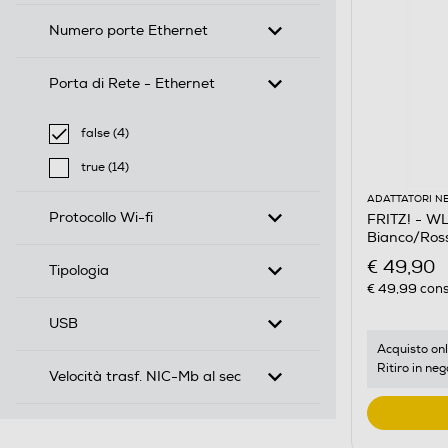
Numero porte Ethernet
Porta di Rete - Ethernet
false (4)
selected Filtro applicato per Porta di Rete - Ethernet: 
true (14)
Filtra per Porta di Rete - Ethernet: true
ADATTATORI N
Protocollo Wi-fi
FRITZ! - W
Bianco/Ros
€ 49,90
Tipologia
€ 49,99
cons
USB
Acquisto onl
Ritiro in neg
Velocità trasf. NIC-Mb al sec