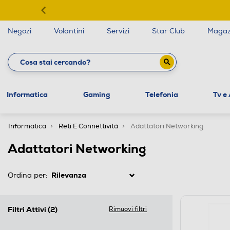
Negozi
Volantini
Servizi
Star Club
Magaz
Informatica
Gaming
Telefonia
Tv e
Informatica
Reti E Connettività
Adattatori Networking
Adattatori Networking
Ordina per:
Filtri Attivi
(2)
Rimuovi filtri