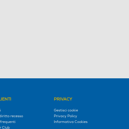
IENTI
PRIVACY
i
Gestisci cookie
diritto recesso
Privacy Policy
frequenti
Informativa Cookies
r Club