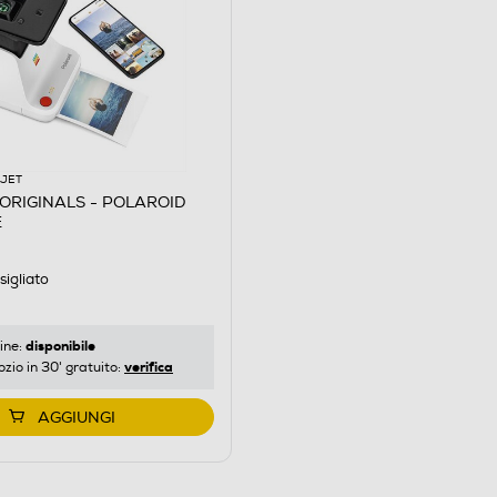
KJET
ORIGINALS - POLAROID
E
igliato
disponibile
ine:
verifica
ozio in 30' gratuito:
AGGIUNGI