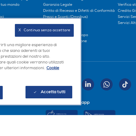
l tuo mondo
Garanzia Legale
Verifica s
Diritto di Recesso e Difetti di Conformità
Credito G
oci
Prezzi e Sconti (Omnibus)
Servizi S
iliati
Metodi di pagamento
Servizi Alt
Finanziamenti
X   Continua senza accettare
Compra ora e paga dopo
Consegna e Installazione
rirti una migliore esperienza di
 che siano aderenti ai tuoi
 prestazioni del nostro sito.
re quali cookie verranno utilizzati
r ulteriori informazioni.
Cookie
Seguici sui social
INVIA
Accetta tutti
Scarica la nostra app