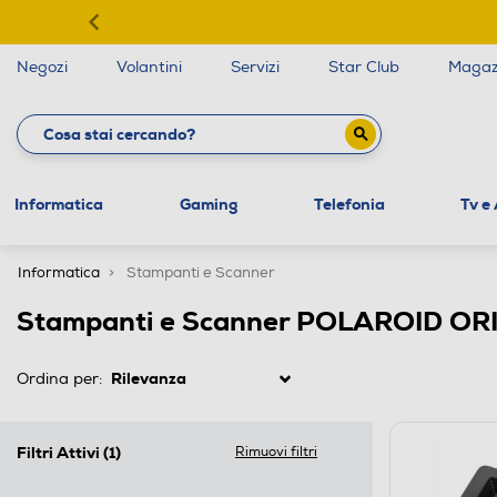
Negozi
Volantini
Servizi
Star Club
Magaz
Informatica
Gaming
Telefonia
Tv e
Informatica
Stampanti e Scanner
Stampanti e Scanner POLAROID OR
Ordina per:
Filtri Attivi
(1)
Rimuovi filtri