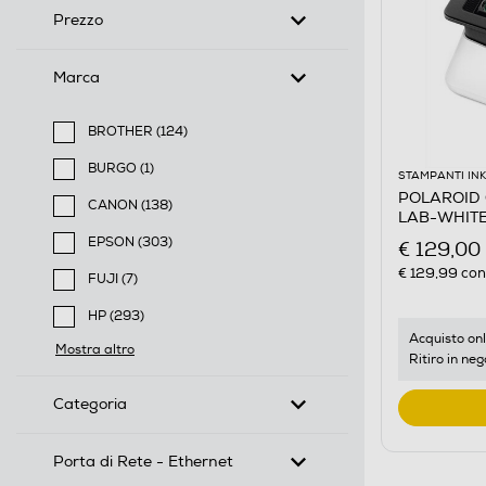
Prezzo
Marca
BROTHER (124)
Filtra per Marca: BROTHER
BURGO (1)
STAMPANTI IN
Filtra per Marca: BURGO
POLAROID 
CANON (138)
LAB-WHIT
Filtra per Marca: CANON
EPSON (303)
€ 129,00
Filtra per Marca: EPSON
€ 129,99
cons
FUJI (7)
Filtra per Marca: FUJI
HP (293)
Filtra per Marca: HP
Acquisto onl
Mostra altro
Ritiro in neg
Categoria
Porta di Rete - Ethernet