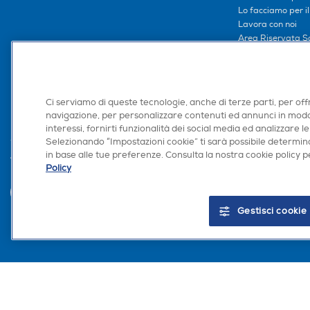
Lo facciamo per i
Lavora con noi
Area Riservata S
Area Riservata Aff
Retail Media
Ronics: agente AI
Ci serviamo di queste tecnologie, anche di terze parti, per off
navigazione, per personalizzare contenuti ed annunci in modo
interessi, fornirti funzionalità dei social media ed analizzare le
Selezionando “Impostazioni cookie” ti sarà possibile determina
in base alle tue preferenze. Consulta la nostra cookie policy pe
Trova negozio
Policy
Gestisci cookie