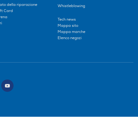
tato della riparazione
Whistleblowing
ift Card
erena
Tech news
ri
Mappa sito
Mappa marche
Elenco negozi