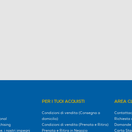
PER I TUOI ACQUISTI
AREA CL
Condizioni di vendita (Consegna a
Contattac
onal
domicilio)
Richiesta 
hising
Condizioni di vendita (Prenota e Ritira)
Domande 
, i nostri impegni
Prenota e Ritira in Negozio
Carta Sta