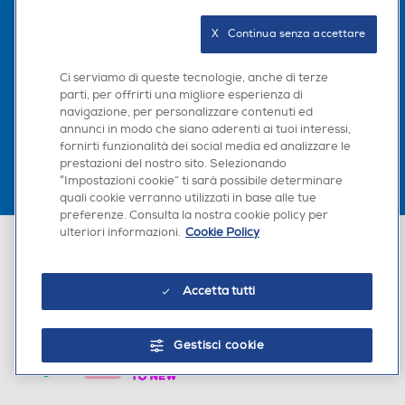
Seguici sui social
X   Continua senza accettare
Ci serviamo di queste tecnologie, anche di terze
parti, per offrirti una migliore esperienza di
Scarica la nostra app
navigazione, per personalizzare contenuti ed
annunci in modo che siano aderenti ai tuoi interessi,
fornirti funzionalità dei social media ed analizzare le
prestazioni del nostro sito. Selezionando
“Impostazioni cookie” ti sarà possibile determinare
quali cookie verranno utilizzati in base alle tue
preferenze. Consulta la nostra cookie policy per
ulteriori informazioni.
Cookie Policy
Euronics Italia SpA. Sede legale Via Montefeltro, 6/a 20156 Milano
Partita Iva, Codice Fiscale e iscrizione CCIAA Milano Monza Brianza Lodi
n. 13337170156. Codice intermediario SDI: HHBD9AK. Vendite soggette
agli Artt. 45 e ss del Codice del Consumo in tema di Diritti dei
Accetta tutti
Consumatori.
Gestisci cookie