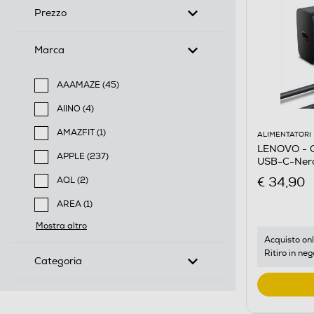
Prezzo
Marca
AAAMAZE (45)
Filtra per Marca: AAAMAZE
AIINO (4)
Filtra per Marca: AIINO
AMAZFIT (1)
ALIMENTATORI
Filtra per Marca: AMAZFIT
LENOVO - C
APPLE (237)
USB-C-Ner
Filtra per Marca: APPLE
€ 34,90
AQL (2)
Filtra per Marca: AQL
AREA (1)
Filtra per Marca: AREA
Mostra altro
Acquisto onl
Ritiro in neg
Categoria