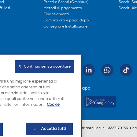
oci
Prezzi e Sconti (Omnibus)
Servizi S
iliati
Metodi di pagamento
Servizi Alt
Finanziamenti
Compra ora e paga dopo
Consegna e Installazione
Seguici sui social
X   Continua senza accettare
INVIA
rirti una migliore esperienza di
 che siano aderenti ai tuoi
Scarica la nostra app
 prestazioni del nostro sito.
re quali cookie verranno utilizzati
r ulteriori informazioni.
Cookie
a, Codice Fiscale e iscrizione CCIAA Milano Monza Brianza Lodi n. 13337170156. Codi
Accetta tutti