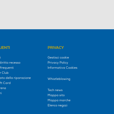
IENTI
PRIVACY
i
Gestisci cookie
diritto recesso
Privacy Policy
frequenti
Informativa Cookies
r Club
tato della riparazione
Whistleblowing
ift Card
erena
Tech news
ri
Mappa sito
Mappa marche
Elenco negozi