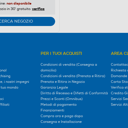
non disponibile
ine:
verifica
ozio in 30' gratuito:
CERCA NEGOZIO
PER I TUOI ACQUISTI
AREA CL
Condizioni di vendita (Consegna a
Contattac
onal
domicilio)
Richiesta 
hising
Condizioni di vendita (Prenota e Ritira)
Domande 
, i nostri impegni
Prenota e Ritira in Negozio
Carta Sta
l tuo mondo
Garanzia Legale
Verifica s
Diritto di Recesso e Difetti di Conformità
Credito G
oci
Prezzi e Sconti (Omnibus)
Servizi S
iliati
Metodi di pagamento
Servizi Alt
Finanziamenti
Compra ora e paga dopo
Consegna e Installazione