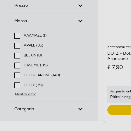
Prezzo
Marca
AAAMAZE (1)
Filtra per Marca: AAAMAZE
APPLE (35)
ACCESSORI TE
Filtra per Marca: APPLE
DOTZ - Dot
BELKIN (8)
Arancione
Filtra per Marca: BELKIN
CASEME (115)
€ 7,90
Filtra per Marca: CASEME
CELLULARLINE (148)
Filtra per Marca: CELLULARLINE
CELLY (39)
Filtra per Marca: CELLY
Acquisto onl
Mostra altro
Ritiro in neg
Categoria