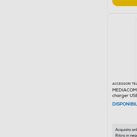
ACCESSORI TE
MEDIACOM 
charger US
DISPONIBI
Acquisto onl
Ritiro in neg