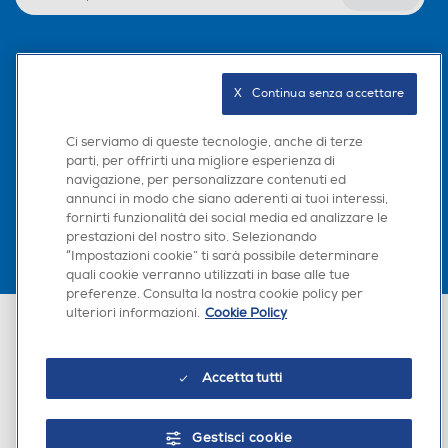
Seguici sui social
X   Continua senza accettare
Ci serviamo di queste tecnologie, anche di terze
parti, per offrirti una migliore esperienza di
Scarica la nostra app
navigazione, per personalizzare contenuti ed
annunci in modo che siano aderenti ai tuoi interessi,
fornirti funzionalità dei social media ed analizzare le
prestazioni del nostro sito. Selezionando
“Impostazioni cookie” ti sarà possibile determinare
quali cookie verranno utilizzati in base alle tue
preferenze. Consulta la nostra cookie policy per
ulteriori informazioni.
Cookie Policy
Euronics Italia SpA. Sede legale Via Montefeltro, 6/a 20156 Milano
Partita Iva, Codice Fiscale e iscrizione CCIAA Milano Monza Brianza Lodi
n. 13337170156. Codice intermediario SDI: HHBD9AK. Vendite soggette
agli Artt. 45 e ss del Codice del Consumo in tema di Diritti dei
Accetta tutti
Consumatori.
Gestisci cookie