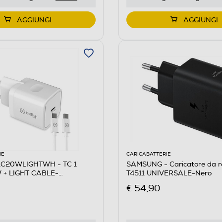
AGGIUNGI
AGGIUNGI
IE
CARICABATTERIE
C1C20WLIGHTWH - TC 1
SAMSUNG - Caricatore da r
 + LIGHT CABLE-
T4511 UNIVERSALE-Nero
ASTICA
€ 54,90