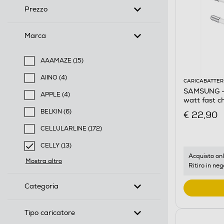
Prezzo
Marca
AAAMAZE (15)
Filtra per Marca: AAAMAZE
AIINO (4)
CARICABATTER
Filtra per Marca: AIINO
SAMSUNG - 
APPLE (4)
watt fast c
Filtra per Marca: APPLE
BELKIN (6)
€ 22,90
Filtra per Marca: BELKIN
CELLULARLINE (172)
Filtra per Marca: CELLULARLINE
CELLY (13)
selected Filtro applicato per Marca: CELLY
Acquisto onl
Mostra altro
Ritiro in neg
Categoria
Tipo caricatore