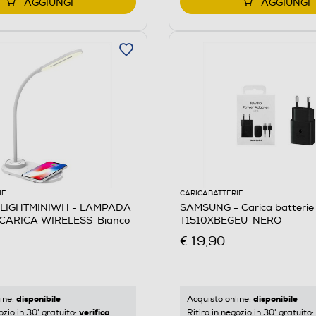
AGGIUNGI
AGGIUNGI
IE
CARICABATTERIE
LLIGHTMINIWH - LAMPADA
SAMSUNG - Carica batterie
CARICA WIRELESS-Bianco
T1510XBEGEU-NERO
€ 19,90
disponibile
disponibile
ine:
Acquisto online:
verifica
ozio in 30' gratuito:
Ritiro in negozio in 30' gratuito: