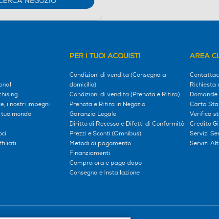
CERCA NEGOZIO
PER I TUOI ACQUISTI
AREA CL
Condizioni di vendita (Consegna a
Contattac
onal
domicilio)
Richiesta 
hising
Condizioni di vendita (Prenota e Ritira)
Domande 
, i nostri impegni
Prenota e Ritira in Negozio
Carta Sta
l tuo mondo
Garanzia Legale
Verifica s
Diritto di Recesso e Difetti di Conformità
Credito G
oci
Prezzi e Sconti (Omnibus)
Servizi S
iliati
Metodi di pagamento
Servizi Alt
Finanziamenti
Compra ora e paga dopo
Consegna e Installazione