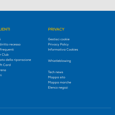
IENTI
PRIVACY
i
Gestisci cookie
diritto recesso
Privacy Policy
frequenti
Informativa Cookies
r Club
tato della riparazione
Whistleblowing
ift Card
erena
Tech news
ri
Mappa sito
Mappa marche
Elenco negozi