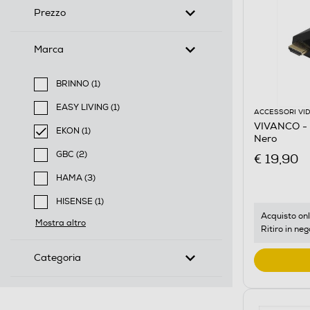
Prezzo
Marca
BRINNO (1)
Filtra per Marca: BRINNO
EASY LIVING (1)
ACCESSORI VI
Filtra per Marca: EASY LIVING
VIVANCO - 
EKON (1)
Nero
selected Filtro applicato per Marca: EKON
GBC (2)
€ 19,90
Filtra per Marca: GBC
HAMA (3)
Filtra per Marca: HAMA
HISENSE (1)
Filtra per Marca: HISENSE
Acquisto onl
Mostra altro
Ritiro in neg
Categoria