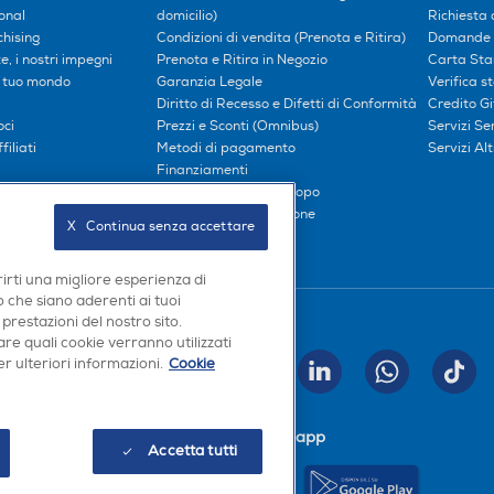
onal
domicilio)
Richiesta 
hising
Condizioni di vendita (Prenota e Ritira)
Domande 
, i nostri impegni
Prenota e Ritira in Negozio
Carta Sta
l tuo mondo
Garanzia Legale
Verifica s
Diritto di Recesso e Difetti di Conformità
Credito G
oci
Prezzi e Sconti (Omnibus)
Servizi S
iliati
Metodi di pagamento
Servizi Alt
Finanziamenti
Compra ora e paga dopo
Consegna e Installazione
X   Continua senza accettare
rirti una migliore esperienza di
 che siano aderenti ai tuoi
Seguici sui social
 prestazioni del nostro sito.
re quali cookie verranno utilizzati
r ulteriori informazioni.
Cookie
INVIA
Scarica la nostra app
Accetta tutti