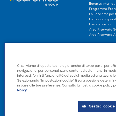
Euronics Internati
Programma Franc
Lo Facciamo per te
Lo facciamo per i
Lavora con noi
Area Riservata S
Area Riservata Aff
Retail Media
Ronics: agente AI
Ci serviamo di queste tecnologie, anche di terze parti, per off
navigazione, per personalizzare contenuti ed annunci in modo
Trova negozio
interessi, fornirti funzionalità dei social media ed analizzare le
Selezionando “Impostazioni cookie” ti sarà possibile determina
in base alle tue preferenze. Consulta la nostra cookie policy pe
Policy
Gestisci cookie