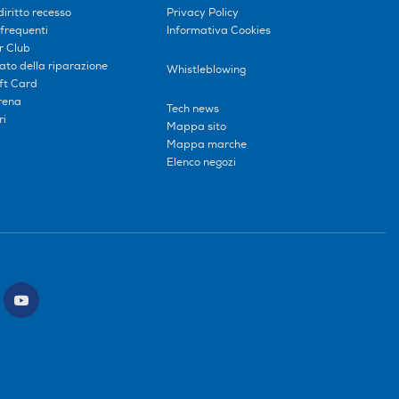
diritto recesso
Privacy Policy
frequenti
Informativa Cookies
r Club
tato della riparazione
Whistleblowing
ift Card
erena
Tech news
ri
Mappa sito
Mappa marche
Elenco negozi