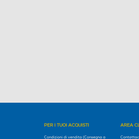
PER I TUOI ACQUISTI
AREA CL
Condizioni di vendita (Consegna a
Contattac