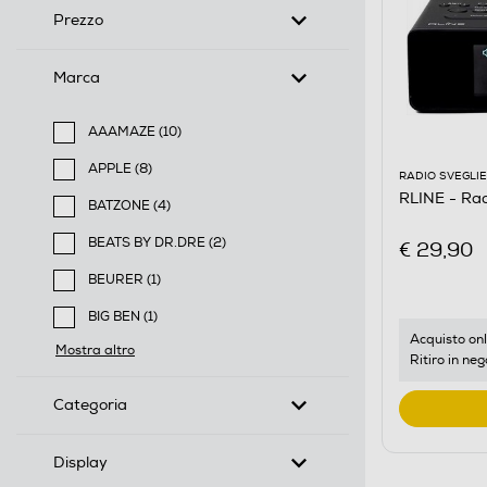
Prezzo
Marca
AAAMAZE (10)
Filtra per Marca: AAAMAZE
APPLE (8)
RADIO SVEGLIE
Filtra per Marca: APPLE
RLINE - Ra
BATZONE (4)
Filtra per Marca: BATZONE
BEATS BY DR.DRE (2)
€ 29,90
Filtra per Marca: BEATS BY DR.DRE
BEURER (1)
Filtra per Marca: BEURER
BIG BEN (1)
Filtra per Marca: BIG BEN
Acquisto onl
Mostra altro
Ritiro in neg
Categoria
Display