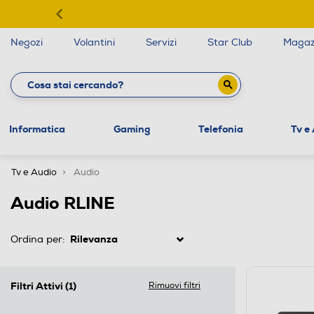
Negozi
Volantini
Servizi
Star Club
Magaz
Informatica
Gaming
Telefonia
Tv e
Tv e Audio
Audio
Audio RLINE
Ordina per:
Filtri Attivi
(1)
Rimuovi filtri