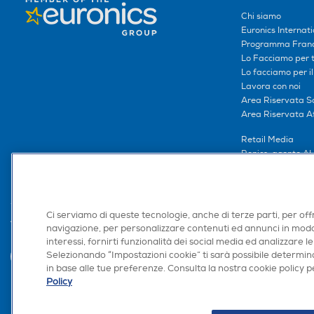
Chi siamo
Euronics Internati
Programma Franc
Lo Facciamo per te
Lo facciamo per i
Lavora con noi
Area Riservata S
Area Riservata Aff
Retail Media
Ronics: agente AI
Ci serviamo di queste tecnologie, anche di terze parti, per off
Trova negozio
navigazione, per personalizzare contenuti ed annunci in modo
interessi, fornirti funzionalità dei social media ed analizzare le
Selezionando “Impostazioni cookie” ti sarà possibile determina
in base alle tue preferenze. Consulta la nostra cookie policy pe
Policy