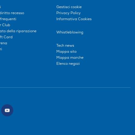
i
Gestisci cookie
diritto recesso
Privacy Policy
frequenti
Informativa Cookies
r Club
tato della riparazione
Whistleblowing
ift Card
erena
Tech news
ri
Mappa sito
Mappa marche
Elenco negozi