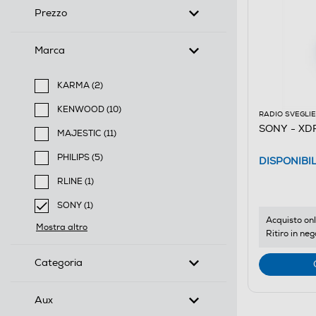
Prezzo
Marca
KARMA (2)
Filtra per Marca: KARMA
KENWOOD (10)
RADIO SVEGLIE
Filtra per Marca: KENWOOD
SONY - XD
MAJESTIC (11)
Filtra per Marca: MAJESTIC
PHILIPS (5)
DISPONIBI
Filtra per Marca: PHILIPS
RLINE (1)
Filtra per Marca: RLINE
SONY (1)
selected Filtro applicato per Marca: SONY
Acquisto onl
Mostra altro
Ritiro in neg
Categoria
Aux