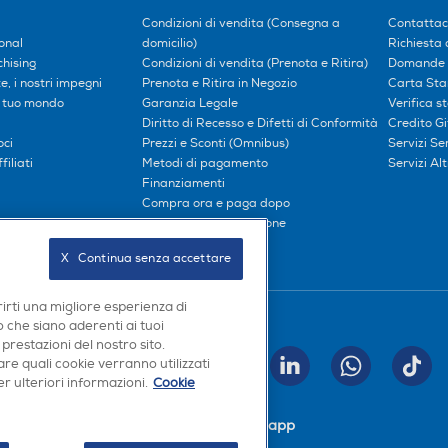
Condizioni di vendita (Consegna a
Contattac
onal
domicilio)
Richiesta 
hising
Condizioni di vendita (Prenota e Ritira)
Domande 
, i nostri impegni
Prenota e Ritira in Negozio
Carta Sta
l tuo mondo
Garanzia Legale
Verifica s
Diritto di Recesso e Difetti di Conformità
Credito G
oci
Prezzi e Sconti (Omnibus)
Servizi S
iliati
Metodi di pagamento
Servizi Alt
Finanziamenti
Compra ora e paga dopo
Consegna e Installazione
X   Continua senza accettare
rirti una migliore esperienza di
Seguici sui social
 che siano aderenti ai tuoi
 prestazioni del nostro sito.
re quali cookie verranno utilizzati
INVIA
r ulteriori informazioni.
Cookie
Scarica la nostra app