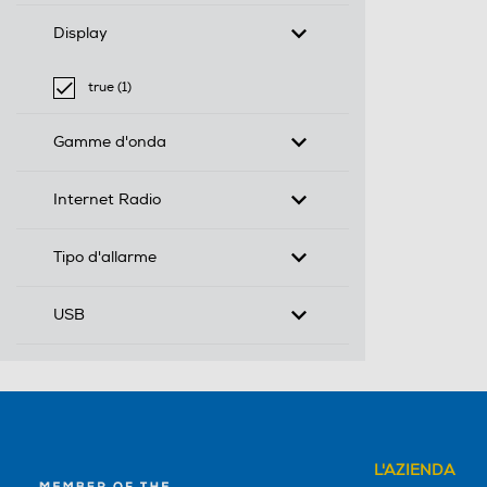
Display
true (1)
selected Filtro applicato per Display: true
Gamme d'onda
Internet Radio
Tipo d'allarme
USB
L'AZIENDA