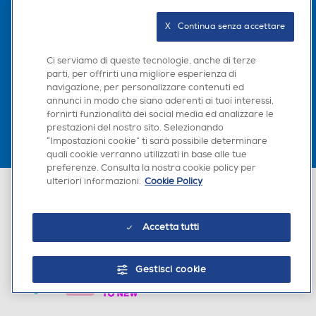
Seguici sui social
X   Continua senza accettare
Ci serviamo di queste tecnologie, anche di terze
parti, per offrirti una migliore esperienza di
Scarica la nostra app
navigazione, per personalizzare contenuti ed
annunci in modo che siano aderenti ai tuoi interessi,
fornirti funzionalità dei social media ed analizzare le
prestazioni del nostro sito. Selezionando
“Impostazioni cookie” ti sarà possibile determinare
quali cookie verranno utilizzati in base alle tue
preferenze. Consulta la nostra cookie policy per
ulteriori informazioni.
Cookie Policy
Euronics Italia SpA. Sede legale Via Montefeltro, 6/a 20156 Milano
Partita Iva, Codice Fiscale e iscrizione CCIAA Milano Monza Brianza Lodi
n. 13337170156. Codice intermediario SDI: HHBD9AK. Vendite soggette
agli Artt. 45 e ss del Codice del Consumo in tema di Diritti dei
Accetta tutti
Consumatori.
Gestisci cookie