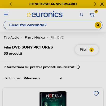
CONCORSO ANNIVERSARIO
0
Tv e Audio
Film e Musica
Film DVD
Film DVD SONY PICTURES
Filtri
1
33
prodotti
Informazioni sui prezzi e prodotti visualizzati
Ordina per: