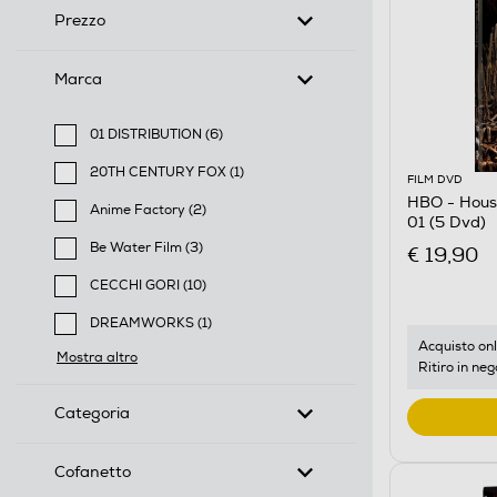
Prezzo
Marca
01 DISTRIBUTION (6)
Filtra per Marca: 01 DISTRIBUTION
20TH CENTURY FOX (1)
FILM DVD
Filtra per Marca: 20TH CENTURY FOX
HBO - Hous
Anime Factory (2)
01 (5 Dvd)
Filtra per Marca: Anime Factory
Be Water Film (3)
€ 19,90
Filtra per Marca: Be Water Film
CECCHI GORI (10)
Filtra per Marca: CECCHI GORI
DREAMWORKS (1)
Filtra per Marca: DREAMWORKS
Acquisto onl
Mostra altro
Ritiro in neg
Categoria
Cofanetto