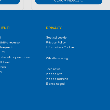
O
CERCA NEGOZIO
IENTI
PRIVACY
i
Gestisci cookie
diritto recesso
Privacy Policy
frequenti
Informativa Cookies
r Club
tato della riparazione
Whistleblowing
ift Card
erena
Tech news
ri
Mappa sito
Mappa marche
Elenco negozi