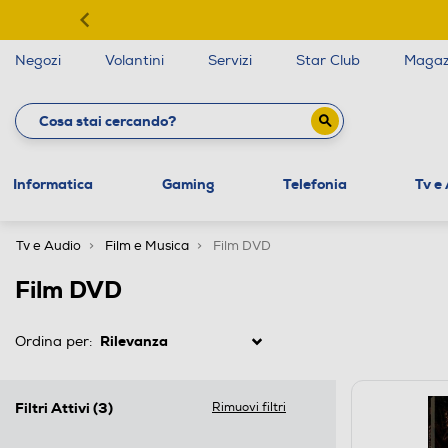
Negozi
Volantini
Servizi
Star Club
Magaz
Informatica
Gaming
Telefonia
Tv e
Tv e Audio
Film e Musica
Film DVD
Film DVD
Ordina per:
Filtri Attivi
(3)
Rimuovi filtri