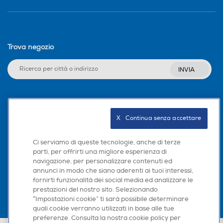
Trova negozio
INVIA
Seguici sui social
X   Continua senza accettare
Ci serviamo di queste tecnologie, anche di terze
parti, per offrirti una migliore esperienza di
Scarica la nostra app
navigazione, per personalizzare contenuti ed
annunci in modo che siano aderenti ai tuoi interessi,
fornirti funzionalità dei social media ed analizzare le
prestazioni del nostro sito. Selezionando
“Impostazioni cookie” ti sarà possibile determinare
quali cookie verranno utilizzati in base alle tue
preferenze. Consulta la nostra cookie policy per