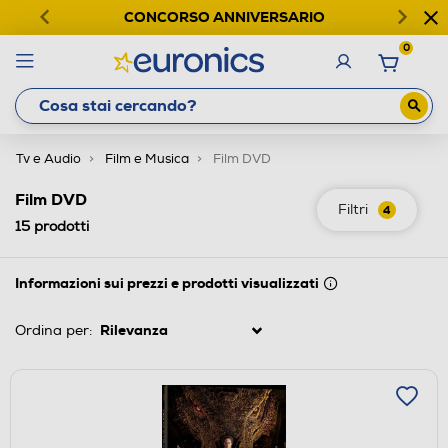
CONCORSO ANNIVERSARIO
0
Tv e Audio
Film e Musica
Film DVD
Film DVD
Filtri
4
15
prodotti
Informazioni sui prezzi e prodotti visualizzati
Ordina per: