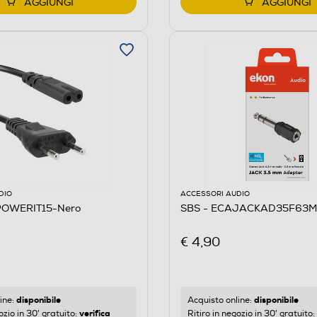
AGGIUNGI
AGGIUNGI
DIO
ACCESSORI AUDIO
POWERIT15-Nero
SBS - ECAJACKAD35F63M
€ 4,90
disponibile
disponibile
ine:
Acquisto online:
verifica
ozio in 30' gratuito:
Ritiro in negozio in 30' gratuito: