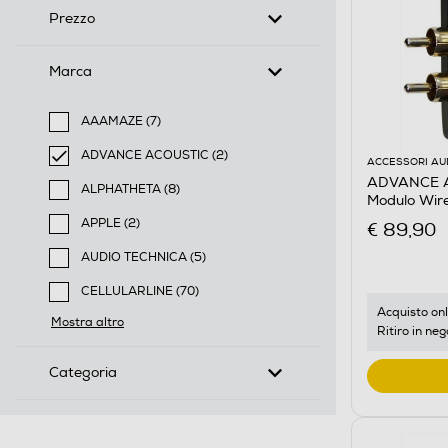
Prezzo
Marca
AAAMAZE (7)
Filtra per Marca: AAAMAZE
ADVANCE ACOUSTIC (2)
ACCESSORI AU
selected Filtro applicato per Marca: ADVANCE ACOU
ADVANCE A
ALPHATHETA (8)
Modulo Wire
Filtra per Marca: ALPHATHETA
APPLE (2)
€ 89,90
Filtra per Marca: APPLE
AUDIO TECHNICA (5)
Filtra per Marca: AUDIO TECHNICA
CELLULARLINE (70)
Filtra per Marca: CELLULARLINE
Acquisto onl
Mostra altro
Ritiro in neg
Categoria