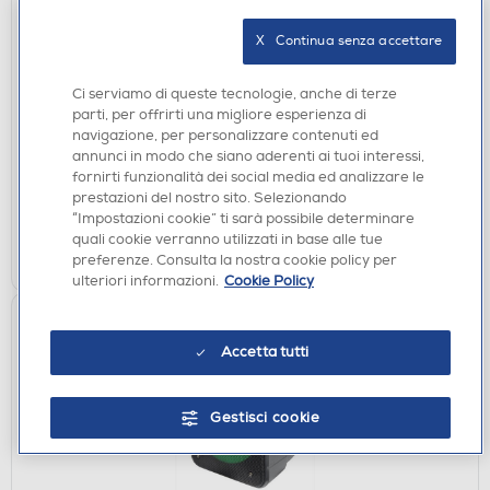
X   Continua senza accettare
CASSE ACUSTICHE
KARMA - Diffusore amplificato con radiomicrofono
SONETRA-Nero
Ci serviamo di queste tecnologie, anche di terze
parti, per offrirti una migliore esperienza di
€ 89,90
navigazione, per personalizzare contenuti ed
annunci in modo che siano aderenti ai tuoi interessi,
disponibile
Acquisto online:
fornirti funzionalità dei social media ed analizzare le
verifica
Ritiro in negozio in 30' gratuito:
prestazioni del nostro sito. Selezionando
“Impostazioni cookie” ti sarà possibile determinare
quali cookie verranno utilizzati in base alle tue
AGGIUNGI
preferenze. Consulta la nostra cookie policy per
ulteriori informazioni.
Cookie Policy
Accetta tutti
Gestisci cookie