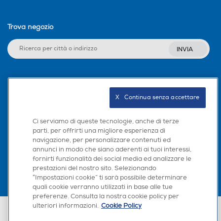
Trova negozio
INVIA
Seguici sui social
X   Continua senza accettare
Ci serviamo di queste tecnologie, anche di terze
parti, per offrirti una migliore esperienza di
Scarica la nostra app
navigazione, per personalizzare contenuti ed
annunci in modo che siano aderenti ai tuoi interessi,
fornirti funzionalità dei social media ed analizzare le
prestazioni del nostro sito. Selezionando
“Impostazioni cookie” ti sarà possibile determinare
quali cookie verranno utilizzati in base alle tue
preferenze. Consulta la nostra cookie policy per
ulteriori informazioni.
Cookie Policy
Euronics Italia SpA. Sede legale Via Montefeltro, 6/a 20156 Milano
Partita Iva, Codice Fiscale e iscrizione CCIAA Milano Monza Brianza Lodi