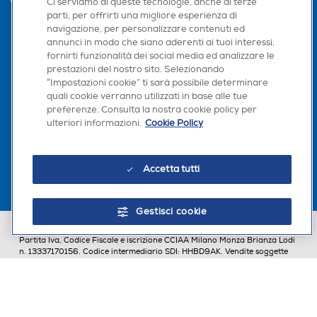
Ci serviamo di queste tecnologie, anche di terze
parti, per offrirti una migliore esperienza di
navigazione, per personalizzare contenuti ed
annunci in modo che siano aderenti ai tuoi interessi,
Seguici sui social
fornirti funzionalità dei social media ed analizzare le
prestazioni del nostro sito. Selezionando
“Impostazioni cookie” ti sarà possibile determinare
quali cookie verranno utilizzati in base alle tue
preferenze. Consulta la nostra cookie policy per
ulteriori informazioni.
Cookie Policy
Scarica la nostra app
Accetta tutti
Gestisci cookie
Euronics Italia SpA. Sede legale Via Montefeltro, 6/a 20156 Milano
Partita Iva, Codice Fiscale e iscrizione CCIAA Milano Monza Brianza Lodi
n. 13337170156. Codice intermediario SDI: HHBD9AK. Vendite soggette
agli Artt. 45 e ss del Codice del Consumo in tema di Diritti dei
Consumatori.