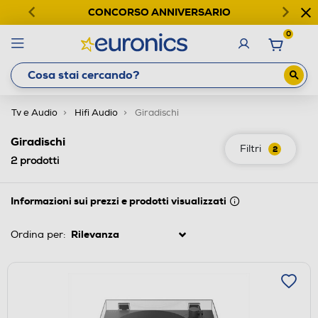
CONCORSO ANNIVERSARIO
0
Tv e Audio
Hifi Audio
Giradischi
Giradischi
Filtri
2
2
prodotti
Informazioni sui prezzi e prodotti visualizzati
Ordina per: