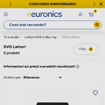
CONCORSO ANNIVERSARIO
0
Tv e Audio
Lettori DVD e Blu-ray
DVD Lettori
DVD Lettori
Filtri
2
2
prodotti
Informazioni sui prezzi e prodotti visualizzati
Ordina per: