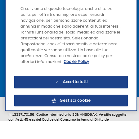
INVIA
Ci serviamo di queste tecnologie, anche di terze
parti, per offrirti una migliore esperienza di
navigazione, per personalizzare contenuti ed
annunci in modo che siano aderenti ai tuoi interessi,
Seguici sui social
fornirti funzionalità dei social media ed analizzare le
prestazioni del nostro sito. Selezionando
“Impostazioni cookie” ti sarà possibile determinare
quali cookie verranno utilizzati in base alle tue
preferenze. Consulta la nostra cookie policy per
Scarica la nostra app
ulteriori informazioni.
Cookie Policy
Accetta tutti
Gestisci cookie
Euronics Italia SpA. Sede legale Via Montefeltro, 6/a 20156 Milano
Partita Iva, Codice Fiscale e iscrizione CCIAA Milano Monza Brianza Lodi
n. 13337170156. Codice intermediario SDI: HHBD9AK. Vendite soggette
agli Artt. 45 e ss del Codice del Consumo in tema di Diritti dei
Consumatori.