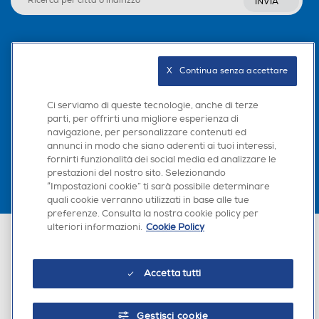
INVIA
Seguici sui social
X   Continua senza accettare
Ci serviamo di queste tecnologie, anche di terze
parti, per offrirti una migliore esperienza di
Scarica la nostra app
navigazione, per personalizzare contenuti ed
annunci in modo che siano aderenti ai tuoi interessi,
fornirti funzionalità dei social media ed analizzare le
prestazioni del nostro sito. Selezionando
“Impostazioni cookie” ti sarà possibile determinare
quali cookie verranno utilizzati in base alle tue
preferenze. Consulta la nostra cookie policy per
ulteriori informazioni.
Cookie Policy
Euronics Italia SpA. Sede legale Via Montefeltro, 6/a 20156 Milano
Partita Iva, Codice Fiscale e iscrizione CCIAA Milano Monza Brianza Lodi
n. 13337170156. Codice intermediario SDI: HHBD9AK. Vendite soggette
agli Artt. 45 e ss del Codice del Consumo in tema di Diritti dei
Accetta tutti
Consumatori.
Gestisci cookie