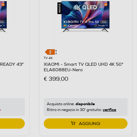
TV 4K
 READY 43"
XIAOMI - Smart TV QLED UHD 4K 50"
ELA6088EU-Nero
€ 399,00
disponibile
Acquisto online:
e
verifica
Ritiro in negozio in 30' gratuito:
AGGIUNGI