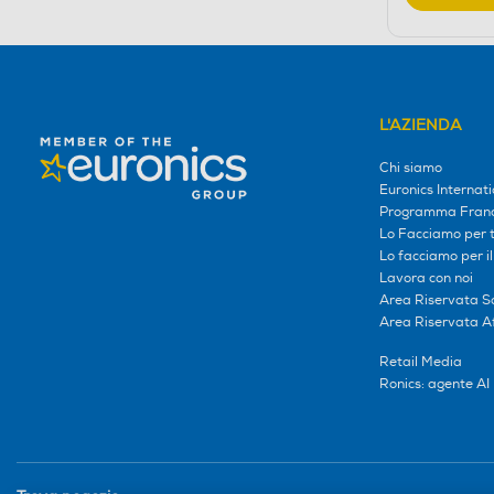
L'AZIENDA
Chi siamo
Euronics Internati
Programma Franc
Lo Facciamo per te
Lo facciamo per i
Lavora con noi
Area Riservata S
Area Riservata Aff
Retail Media
Ronics: agente AI