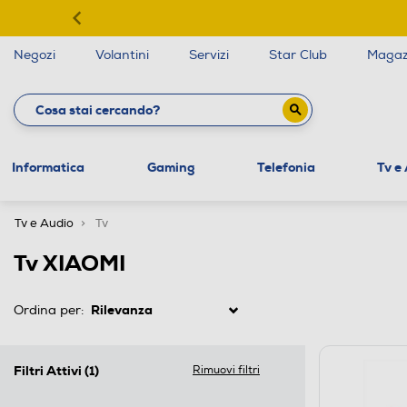
Negozi
Volantini
Servizi
Star Club
Magaz
Informatica
Gaming
Telefonia
Tv e
Tv e Audio
Tv
Tv XIAOMI
Ordina per:
Filtri Attivi
(1)
Rimuovi filtri