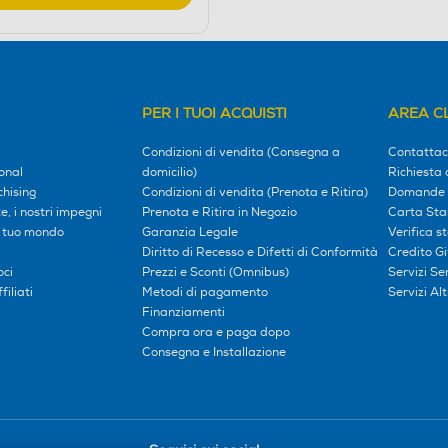
PER I TUOI ACQUISTI
AREA CL
Condizioni di vendita (Consegna a
Contattac
onal
domicilio)
Richiesta 
hising
Condizioni di vendita (Prenota e Ritira)
Domande 
, i nostri impegni
Prenota e Ritira in Negozio
Carta Sta
l tuo mondo
Garanzia Legale
Verifica s
Diritto di Recesso e Difetti di Conformità
Credito G
oci
Prezzi e Sconti (Omnibus)
Servizi S
iliati
Metodi di pagamento
Servizi Alt
Finanziamenti
Compra ora e paga dopo
Consegna e Installazione