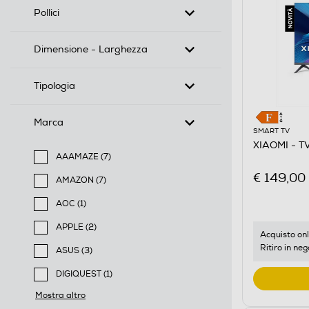
Pollici
Dimensione - Larghezza
Tipologia
Marca
SMART TV
XIAOMI - T
AAAMAZE (7)
Filtra per Marca: AAAMAZE
€ 149,00
AMAZON (7)
Filtra per Marca: AMAZON
AOC (1)
Filtra per Marca: AOC
APPLE (2)
Acquisto onl
Filtra per Marca: APPLE
Ritiro in neg
ASUS (3)
Filtra per Marca: ASUS
DIGIQUEST (1)
Filtra per Marca: DIGIQUEST
Mostra altro