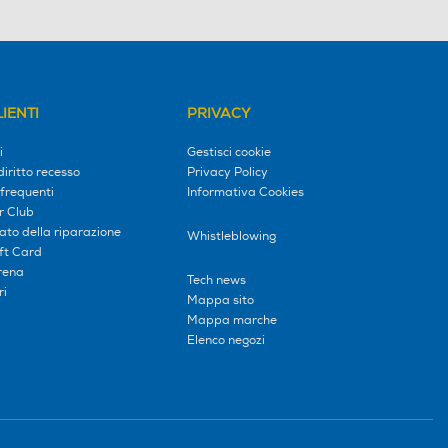
IENTI
PRIVACY
i
Gestisci cookie
diritto recesso
Privacy Policy
frequenti
Informativa Cookies
r Club
tato della riparazione
Whistleblowing
ift Card
erena
Tech news
ri
Mappa sito
Mappa marche
Elenco negozi