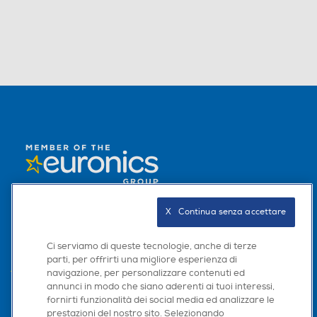
L'AZIENDA
X   Continua senza accettare
PER I TUOI ACQUISTI
Ci serviamo di queste tecnologie, anche di terze
parti, per offrirti una migliore esperienza di
AREA CLIENTI
navigazione, per personalizzare contenuti ed
annunci in modo che siano aderenti ai tuoi interessi,
PRIVACY
fornirti funzionalità dei social media ed analizzare le
prestazioni del nostro sito. Selezionando