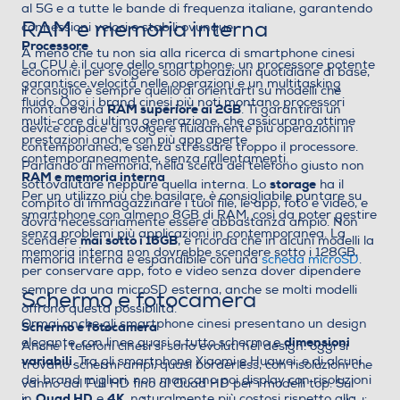
al 5G e a tutte le bande di frequenza italiane, garantendo
RAM e memoria interna
connessioni veloci e stabili ovunque.
Processore
A meno che tu non sia alla ricerca di smartphone cinesi
La CPU è il cuore dello smartphone: un processore potente
economici per svolgere solo operazioni quotidiane di base,
garantisce velocità nelle operazioni e un multitasking
il consiglio è sempre quello di orientarti su modelli che
fluido. Oggi i brand cinesi più noti montano processori
RAM superiore ai 2GB
montano una
. Ti garantirai un
multi-core di ultima generazione, che assicurano ottime
device capace di svolgere fluidamente più operazioni in
prestazioni anche con più app aperte
contemporanea, e senza stressare troppo il processore.
contemporaneamente, senza rallentamenti.
Parlando di memoria, nella scelta del telefono giusto non
RAM e memoria interna
storage
sottovalutare neppure quella interna. Lo
ha il
Per un utilizzo più che basilare, è consigliabile puntare su
compito di immagazzinare i tuoi file, le app, foto e video, e
smartphone con almeno 8GB di RAM, così da poter gestire
dovrà necessariamente essere abbastanza ampio. Non
senza problemi più applicazioni in contemporanea. La
mai sotto i 16GB
scendere
, e ricorda che in alcuni modelli la
memoria interna non dovrebbe scendere sotto i 128GB,
memoria interna è espandibile con una
scheda microSD
.
per conservare app, foto e video senza dover dipendere
sempre da una microSD esterna, anche se molti modelli
Schermo e fotocamera
offrono questa possibilità.
Ormai anche gli smartphone cinesi presentano un design
Schermo e fotocamera
dimensioni
elegante, con linee quasi a tutto schermo e
Anche i telefoni cinesi si sono evoluti nel design: oggi si
variabili
. Tra gli smartphone Xiaomi e Huawei, e di alcuni
trovano schermi ampi, quasi borderless, con risoluzioni che
dei brand migliori, non mancano poi display con risoluzioni
vanno dal Full HD fino al Quad HD per i modelli top. Sul
Quad HD
4K
in
e
, naturalmente più costosi rispetto alla