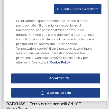
EPILATORI E DEPILATORI
BRAUN - Mini rifinitore corpo BS1000-Bianco
X   Continua senza accettare
€ 24,90
Ci serviamo di queste tecnologie, anche di terze
disponibile
Acquisto online:
parti, per offrirti una migliore esperienza di
verifica
Ritiro in negozio in 30' gratuito:
navigazione, per personalizzare contenuti ed
annunci in modo che siano aderenti ai tuoi interessi,
fornirti funzionalità dei social media ed analizzare le
AGGIUNGI
prestazioni del nostro sito. Selezionando
“Impostazioni cookie” ti sarà possibile determinare
quali cookie verranno utilizzati in base alle tue
preferenze. Consulta la nostra cookie policy per
ulteriori informazioni.
Cookie Policy
Accetta tutti
Gestisci cookie
MODELLATORI E ARRICCIACAPELLI
BABYLISS - Ferro arricciacapelli C449E-
Nero/Rosa