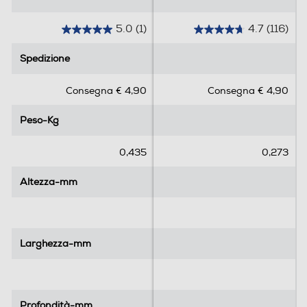
5.0
(1)
4.7
(116)
5
4
.
.
Spedizione
Spedizione
0
7
s
s
Consegna € 4,90
Consegna € 4,90
u
u
5
5
Peso-Kg
Peso-Kg
s
s
t
t
e
e
0,435
0,273
l
l
l
l
Altezza-mm
Altezza-mm
e
e
.
.
1
1
r
1
Larghezza-mm
Larghezza-mm
e
6
c
r
e
e
n
c
Profondità-mm
Profondità-mm