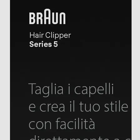
usare: tagliacapelli con comoda impugnatura
ergonomica in gomma, facilmente lavabile sotto l’acqua
corrente Taglia tutti i tipi di capelli: progettato per stili
versatili, è un ottimo regalo da uomo
Tipo di batteria
Nickel MetalHydAAA 11x43
Custodia
Accessori in dotazione
Contenuto della confezione: 1 tagliacapelli, 1 pettine
piccolo (3 - 24 mm), 1 spazzola di pulizia.
Descrizione marketing
Per uno styling dei capelli comodamente a casa con il
tagliacapelli Braun. Le lame ultra affilate consentono di