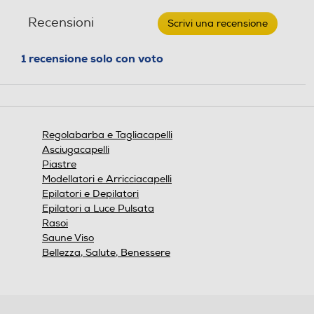
-
recensioni
recensio
Regola
Recensioni
Scrivi una recensione
.
capelli
HC5310-
Questa
Black
azione
1 recensione solo con voto
Glossy
Tempo di ricarica-h
Tempo di ricarica-h
aprirà
una
finestra
modale.
Pettine distanziatore
Pettine distanziatore
Regolabarba e Tagliacapelli
Asciugacapelli
Piastre
Modellatori e Arricciacapelli
Custodia
Custodia
Epilatori e Depilatori
Epilatori a Luce Pulsata
Rasoi
Saune Viso
Numero livelli di taglio
Numero livelli di taglio
Bellezza, Salute, Benessere