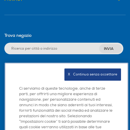
Blocco di sicurezza
Blocco di sicurezza
Altre funzioni
Altre funzioni
Trova negozio
INVIA
Seguici sui social
X   Continua senza accettare
Ci serviamo di queste tecnologie, anche di terze
parti, per offrirti una migliore esperienza di
navigazione, per personalizzare contenuti ed
Scarica la nostra app
annunci in modo che siano aderenti ai tuoi interessi,
fornirti funzionalità dei social media ed analizzare le
prestazioni del nostro sito. Selezionando
“Impostazioni cookie” ti sarà possibile determinare
quali cookie verranno utilizzati in base alle tue