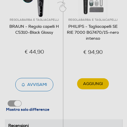
REGOLABARBA E TAGLIACAPELLI
REGOLABARBA E TAGLIACAPELLI
BRAUN - Regola capelli H
PHILIPS - Tagliacapelli SE
C5310-Black Glossy
RIE 7000 BG7470/15-nero
intenso
€ 44,90
€ 94,90
Regola capelli - Ricaricabile e a rete - Autonomia 50
minuti - Lavabile - Per uno styling dei capelli
comodamente a casa con il tagliacapelli Braun. Le lame
ultra affilate consentono di tagliare facilmente i capelli di
qualsiasi lunghezza o spessore. Con 1 pettine, 9
AGGIUNGI
AVVISAMI
impostazioni di lunghezza e il Sistema di memoria
SafetyLock salva l’ultima impostazione. Ha una potente
batteria Ni-MH, un’autonomia di 50 minuti ed è lavabile.
Mostra solo differenze
Recensioni
Recensioni