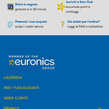
Indicatore stato batteria
Indicatore stato batteria
Iscriviti a Star Club
Ritiro in negozio
accumula punti e
gratuito e in 30 minuti
vantaggi
Potenzia i tuoi acquisti
Hai dubbi per l'ordine?
Regolatore di potenza
Regolatore di potenza
scopri i nostri servizi
Leggi le FAQ o contattaci
Ricarica rapida
Ricarica rapida
Lavabile
Lavabile
L'AZIENDA
Rasoi wet & dry
Rasoi wet & dry
PER I TUOI ACQUISTI
AREA CLIENTI
PRIVACY