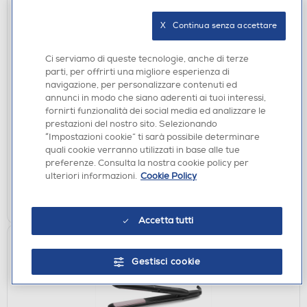
X   Continua senza accettare
Ci serviamo di queste tecnologie, anche di terze
parti, per offrirti una migliore esperienza di
PIASTRE
navigazione, per personalizzare contenuti ed
BABYLISS - Piastra per capelli ST493E
annunci in modo che siano aderenti ai tuoi interessi,
fornirti funzionalità dei social media ed analizzare le
€ 59,90
prestazioni del nostro sito. Selezionando
“Impostazioni cookie” ti sarà possibile determinare
disponibile
Acquisto online:
quali cookie verranno utilizzati in base alle tue
preferenze. Consulta la nostra cookie policy per
verifica
Ritiro in negozio in 30' gratuito:
ulteriori informazioni.
Cookie Policy
AGGIUNGI
Accetta tutti
Gestisci cookie