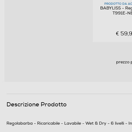
Lavabile
PRODOTTO DA AC
BABYLISS - Re
T991E-N
Rasoi wet & dry
Blocco di sicurezza
€ 59,
Autolubrificazione lame
Dimensioni - Peso
prezzo 
Peso-Kg
Informazioni sulla sicurezza del prodotto
Clicca qui
Descrizione Prodotto
Regolabarba - Ricaricabile - Lavabile - Wet & Dry - 6 livelli -