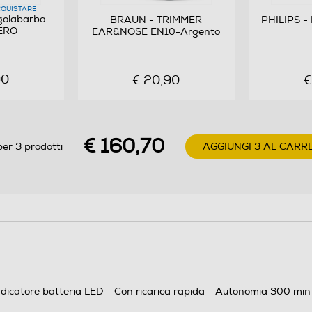
Lavabile
QUISTARE
golabarba
BRAUN - TRIMMER
PHILIPS -
ERO
EAR&NOSE EN10-Argento
Si
90
€ 20,90
€
€ 160,70
per 3 prodotti
AGGIUNGI 3 AL CARR
0,4
 Indicatore batteria LED - Con ricarica rapida - Autonomia 300 min 