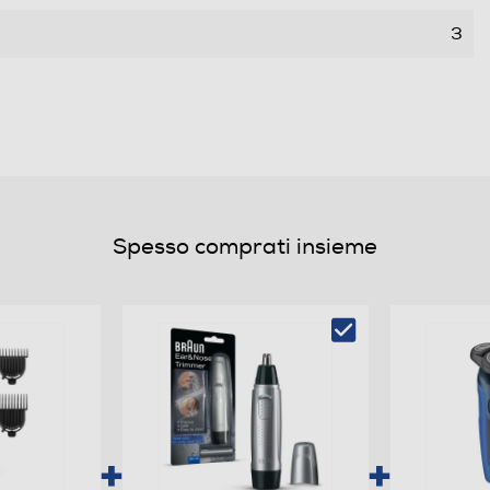
3
Spesso comprati insieme
6
LED