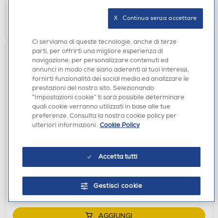
X   Continua senza accettare
AGGIUNGI
Ci serviamo di queste tecnologie, anche di terze
parti, per offrirti una migliore esperienza di
navigazione, per personalizzare contenuti ed
annunci in modo che siano aderenti ai tuoi interessi,
fornirti funzionalità dei social media ed analizzare le
prestazioni del nostro sito. Selezionando
“Impostazioni cookie” ti sarà possibile determinare
quali cookie verranno utilizzati in base alle tue
preferenze. Consulta la nostra cookie policy per
ulteriori informazioni.
Cookie Policy
CIALDE E CAPSULE
NESCAFE' DOLCE GUSTO - Cappuccino
Accetta tutti
€ 5,90
disponibile
Acquisto online:
Gestisci cookie
verifica
Ritiro in negozio in 30' gratuito:
AGGIUNGI