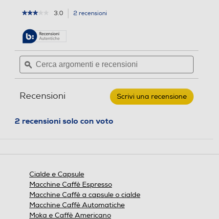
3.0
2 recensioni
L'azione
★★★★★
★★★★★
3
porterà
su
alla
5
pagina
stelle.
delle
Leggi
Cerca
Cerca
recensioni.
recensioni
argomenti
ϙ
argoment
per
e
e
NESCAFE'
recensioni
recensio
DOLCE
GUSTO
Recensioni
Scrivi una recensione
.
-
Nesquik
Questa
azione
2 recensioni solo con voto
aprirà
una
finestra
modale.
Cialde e Capsule
Macchine Caffè Espresso
Macchine Caffè a capsule o cialde
Macchine Caffè Automatiche
Moka e Caffè Americano