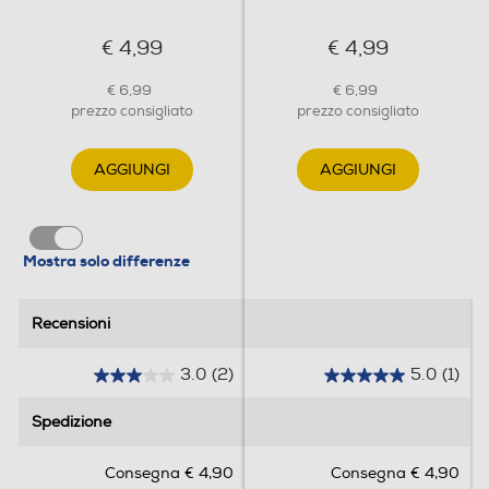
Larghezza-mm
€ 4,99
€ 4,99
120
€ 6,99
€ 6,99
Profondità-mm
prezzo consigliato
prezzo consigliato
12
AGGIUNGI
AGGIUNGI
Peso-Kg
0,256
Mostra solo differenze
Informazioni sulla sicurezza del prodotto
Recensioni
Recensioni
Clicca qui
3.0
(2)
5.0
(1)
3
5
.
.
Spedizione
Spedizione
0
0
s
s
Consegna € 4,90
Consegna € 4,90
u
u