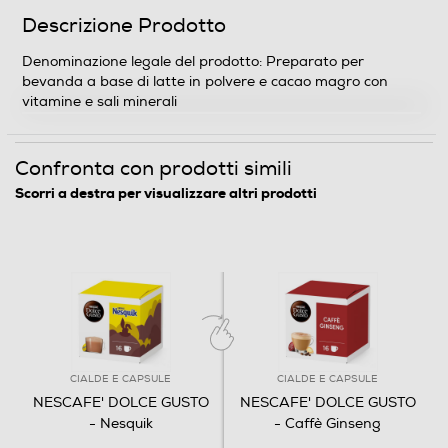
Tipo di prodotto
Descrizione Prodotto
Capsule caffè
Denominazione legale del prodotto: Preparato per
bevanda a base di latte in polvere e cacao magro con
Caratteristiche prodotto
vitamine e sali minerali
Cioccolata al latte
Confronta con prodotti simili
Descrizione marketing
Scorri a destra per visualizzare altri prodotti
Il gusto classico del Nesquik® come non l'hai mai
gustato prima: inserisci la capsula nella macchina del
caffè e assapora la tua bevanda al cioccolato preferita,
ricoperta da un generoso strato di crema.
Dimensioni - Peso
Altezza-mm
CIALDE E CAPSULE
CIALDE E CAPSULE
NESCAFE' DOLCE GUSTO
NESCAFE' DOLCE GUSTO
120
- Nesquik
- Caffè Ginseng