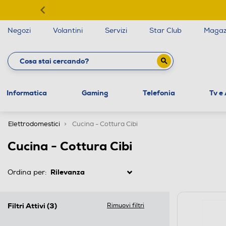
Negozi
Volantini
Servizi
Star Club
Magaz
Informatica
Gaming
Telefonia
Tv e
Elettrodomestici
Cucina - Cottura Cibi
Cucina - Cottura Cibi
Ordina per:
Filtri Attivi
(3)
Rimuovi filtri