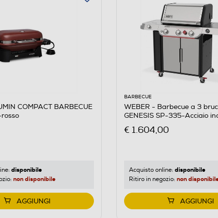
BARBECUE
LUMIN COMPACT BARBECUE
WEBER - Barbecue a 3 bruci
rosso
GENESIS SP-335-Acciaio ino
Nero
€ 1.604,00
disponibile
disponibile
ine:
Acquisto online:
non disponibile
non disponibil
ozio:
Ritiro in negozio:
AGGIUNGI
AGGIUNGI