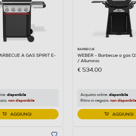
BARBECUE
ARBECUE A GAS SPIRIT E-
WEBER - Barbecue a gas 
/ Alluminio
€ 534,00
disponibile
disponibile
ine:
Acquisto online:
non disponibile
non disponibil
ozio:
Ritiro in negozio:
AGGIUNGI
AGGIUNGI