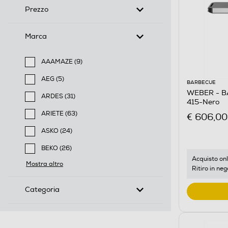
Prezzo
Marca
AAAMAZE (9)
Filtra per Marca: AAAMAZE
AEG (5)
BARBECUE
Filtra per Marca: AEG
WEBER - B
ARDES (31)
415-Nero
Filtra per Marca: ARDES
ARIETE (63)
€ 606,00
Filtra per Marca: ARIETE
ASKO (24)
Filtra per Marca: ASKO
BEKO (26)
Filtra per Marca: BEKO
Acquisto onl
Mostra altro
Ritiro in neg
Categoria