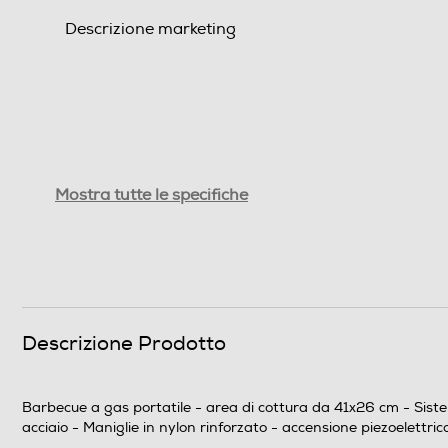
Descrizione marketing
Dimensioni - Peso
Mostra tutte le specifiche
Altezza-mm
Larghezza-mm
Profondità-mm
Descrizione Prodotto
Peso-Kg
Barbecue a gas portatile - area di cottura da 41x26 cm - Sistema 
Informazioni sulla sicurezza del prodotto
acciaio - Maniglie in nylon rinforzato - accensione piezoelettri