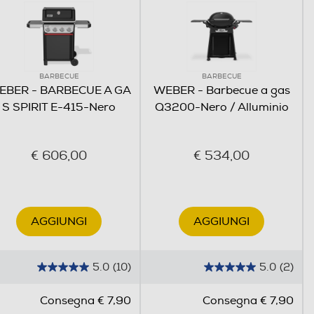
BARBECUE
BARBECUE
EBER - BARBECUE A GA
WEBER - Barbecue a gas
S SPIRIT E-415-Nero
Q3200-Nero / Alluminio
€ 606,00
€ 534,00
AGGIUNGI
AGGIUNGI
5.0
(10)
5.0
(2)
5
5
.
.
Consegna € 7,90
Consegna € 7,90
0
0