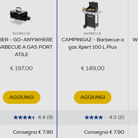
BARBECUE
BARBECUE
BER - GO-ANYWHERE
CAMPINGAZ - Barbecue a
W
ARBECUE A GAS PORT
gas Xpert 100 L Plus
ATILE
€ 197,00
€ 149,00
AGGIUNGI
AGGIUNGI
4.4
(9)
4.0
(2)
4
4
.
.
Consegna € 7,90
Consegna € 7,90
4
0