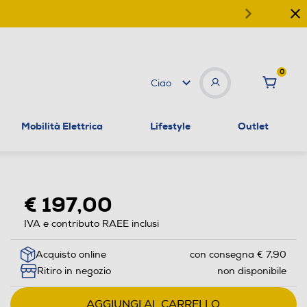
0
Ciao
Mobilità Elettrica
Lifestyle
Outlet
€ 197,00
IVA e contributo RAEE inclusi
Acquisto online
con consegna € 7,90
Ritiro in negozio
non disponibile
AGGIUNGI AL CARRELLO