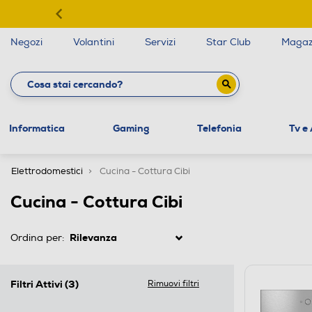
Negozi
Volantini
Servizi
Star Club
Magaz
Informatica
Gaming
Telefonia
Tv e
Elettrodomestici
Cucina - Cottura Cibi
Cucina - Cottura Cibi
Ordina per:
Filtri Attivi
(3)
Rimuovi filtri