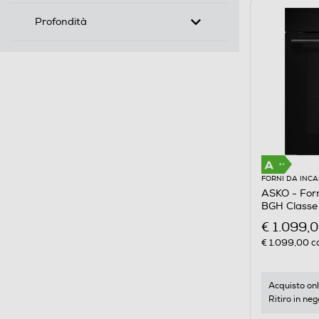
Profondità
FORNI DA INC
ASKO - Forn
BGH Classe 
€ 1.099,
€ 1.099,00
co
Acquisto onl
Ritiro in neg