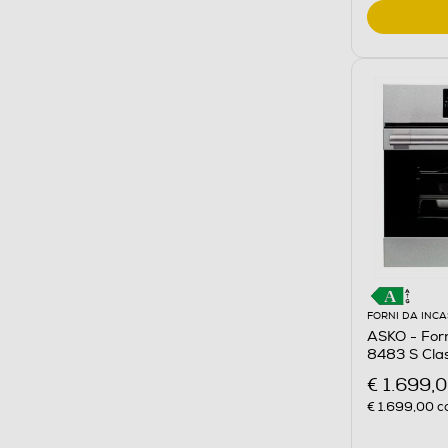
FORNI DA INC
ASKO - Forn
8483 S Clas
€ 1.699,
€ 1.699,00
co