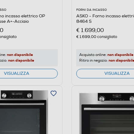
FORNI DA INCASSO
ASSO
ASKO - Forno incasso elett
o incasso elettrico OP
8464 S
sse A+-Acciaio
€ 1.699,00
00
€ 1.699,00
consigliato
nsigliato
non disponibile
non disponibile
Acquisto online:
ine:
non disponibil
non disponibile
Ritiro in negozio:
ozio:
VISUALIZZA
VISUALIZZA