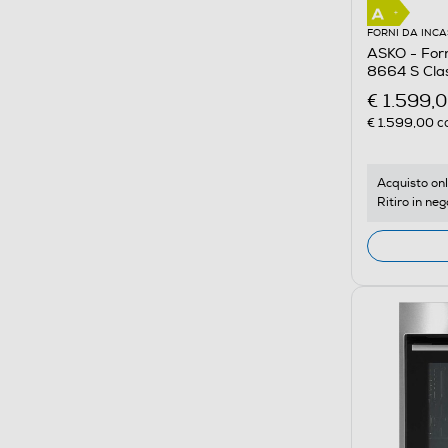
FORNI DA INC
ASKO - Forn
8664 S Cla
€ 1.599,
€ 1.599,00
co
Acquisto onl
Ritiro in neg