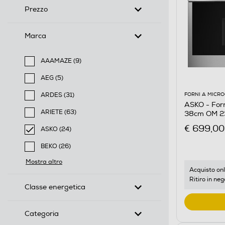
Prezzo
Marca
AAAMAZE (9)
Filtra per Marca: AAAMAZE
AEG (5)
Filtra per Marca: AEG
FORNI A MICR
ARDES (31)
ASKO - For
Filtra per Marca: ARDES
ARIETE (63)
38cm OM 23
Filtra per Marca: ARIETE
€ 699,00
ASKO (24)
selected Filtro applicato per Marca: ASKO
BEKO (26)
Filtra per Marca: BEKO
Mostra altro
Acquisto onl
Ritiro in neg
Classe energetica
Categoria