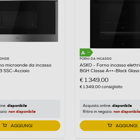
OONDE
FORNI DA INCASSO
no microonde da incasso
ASKO - Forno incasso elettr
 SSC-Acciaio
BGH Classe A++-Black Glass
€ 1.349,00
€ 1.349,00
consigliato
disponibile
disponibile
ine:
Acquisto online:
non disponibile
non disponibil
ozio:
Ritiro in negozio:
AGGIUNGI
AGGIUNGI