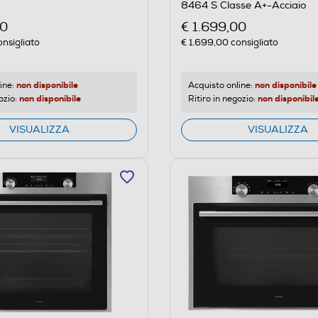
8464 S Classe A+-Acciaio
00
€ 1.699,00
nsigliato
€ 1.699,00
consigliato
non disponibile
non disponibile
ine:
Acquisto online:
non disponibile
non disponibil
ozio:
Ritiro in negozio:
VISUALIZZA
VISUALIZZA