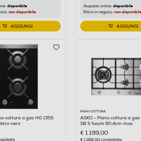
disponibile
disponibile
Acquisto online:
ine:
non disponibil
non disponibile
Ritiro in negozio:
ozio:
AGGIUNGI
AGGIUNGI
PIANI COTTURA
no cottura a gas HG 1355
ASKO - Piano cottura a ga
etro nero
SB 5 fuochi 90,4cm-Inox
€ 1.199,00
sigliato
€ 1.199,00
consigliato