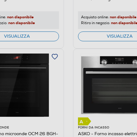
non disponibile
non disponibile
ine:
Acquisto online:
non disponibile
non disponibil
ozio:
Ritiro in negozio:
VISUALIZZA
VISUALIZZA
OONDE
FORNI DA INCASSO
no microonde OCM 26 BGH-
ASKO - Forno incasso elettr