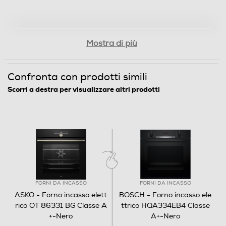
Dettagli strutturali
Porta fredda
Mostra di più
Accessori
Confronta con prodotti simili
Scorri a destra per visualizzare altri prodotti
Numero griglie forno
1
Numero teglie/leccarde forno
2
Dimensioni - Peso
FORNI DA INCASSO
FORNI DA INCASSO
ASKO - Forno incasso elett
BOSCH - Forno incasso ele
Altezza-mm
rico OT 86331 BG Classe A
ttrico HQA334EB4 Classe
+-Nero
A+-Nero
595