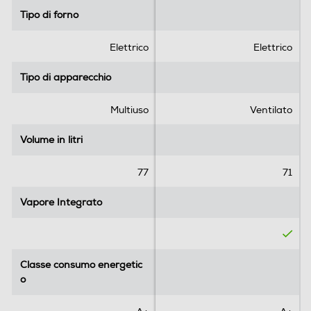
5
5
Tipo di forno
Tipo di forno
s
s
t
t
e
e
Elettrico
Elettrico
l
l
l
l
Tipo di apparecchio
Tipo di apparecchio
e
e
.
.
Multiuso
Ventilato
Volume in litri
Volume in litri
77
71
Vapore Integrato
Vapore Integrato
Classe consumo energetic
Classe consumo energetic
o
o