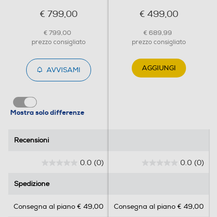
€ 799,00
€ 499,00
Larghezza-mm
€ 799,00
€ 689,99
595
prezzo consigliato
prezzo consigliato
Profondità-mm
AGGIUNGI
AVVISAMI
564
Peso-Kg
Mostra solo differenze
31,4
Recensioni
Recensioni
Informazioni sulla sicurezza del prodotto
0.0
(0)
0.0
(0)
Clicca qui
0
0
.
.
Spedizione
Spedizione
0
0
s
s
Consegna al piano € 49,00
Consegna al piano € 49,00
u
u