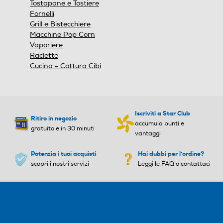
Vapore Passivo
Tostapane e Tostiere
Fornelli
Funzione scongelamento
Funzione scongelamento
Grill e Bistecchiere
Macchine Pop Corn
Vaporiere
Raclette
Cucina - Cottura Cibi
Funzione pasticceria
Funzione pasticceria
Programmi speciali
Programmi speciali
Iscriviti a Star Club
Ritiro in negozio
accumula punti e
gratuito e in 30 minuti
vantaggi
Potenzia i tuoi acquisti
Hai dubbi per l'ordine?
scopri i nostri servizi
Leggi le FAQ o contattaci