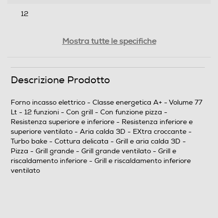
12
Funzione pizza
Mostra tutte le specifiche
Descrizione Prodotto
Funzioni e Plus
Grill
Forno incasso elettrico - Classe energetica A+ - Volume 77
Lt - 12 funzioni - Con grill - Con funzione pizza -
Resistenza superiore e inferiore - Resistenza inferiore e
superiore ventilato - Aria calda 3D - EXtra croccante -
Termostato regolabile
Turbo bake - Cottura delicata - Grill e aria calda 3D -
Pizza - Grill grande - Grill grande ventilato - Grill e
riscaldamento inferiore - Grill e riscaldamento inferiore
ventilato
Display