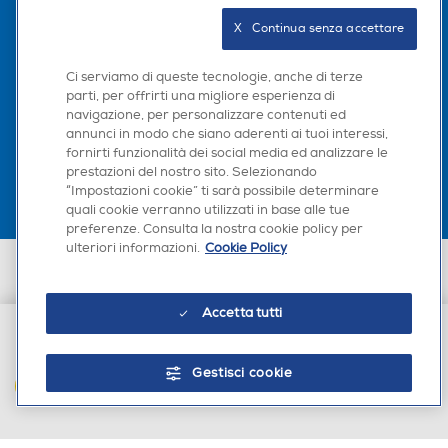
Seguici sui social
X   Continua senza accettare
Luce
Luce
Ci serviamo di queste tecnologie, anche di terze
parti, per offrirti una migliore esperienza di
navigazione, per personalizzare contenuti ed
Scarica la nostra app
annunci in modo che siano aderenti ai tuoi interessi,
Altre funzioni
Altre funzioni
fornirti funzionalità dei social media ed analizzare le
prestazioni del nostro sito. Selezionando
“Impostazioni cookie” ti sarà possibile determinare
- Resistenza superiore e inf
quali cookie verranno utilizzati in base alle tue
eriore - Resistenza inferior
preferenze. Consulta la nostra cookie policy per
e e superiore ventilato - Ari
ulteriori informazioni.
Cookie Policy
a calda 3D - EXtra croccan
Euronics Italia SpA. Sede legale Via Montefeltro, 6/a 20156 Milano
te - Turbo bake - Cottura d
Partita Iva, Codice Fiscale e iscrizione CCIAA Milano Monza Brianza Lodi
n. 13337170156. Codice intermediario SDI: HHBD9AK. Vendite soggette
elicata - Grill e aria calda 3
Accetta tutti
agli Artt. 45 e ss del Codice del Consumo in tema di Diritti dei
D - Pizza - Grill grande - Gr
Consumatori.
ill grande ventilato - Grill e
€ 799,00
riscaldamento inferiore - G
Gestisci cookie
rill e riscaldamento inferior
AGGIUNGI AL CARRELLO
e ventilato