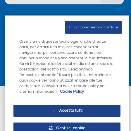
Seguici sui social
X   Continua senza accettare
Ci serviamo di queste tecnologie, anche di terze
parti, per offrirti una migliore esperienza di
Scarica la nostra app
navigazione, per personalizzare contenuti ed
annunci in modo che siano aderenti ai tuoi interessi,
fornirti funzionalità dei social media ed analizzare le
prestazioni del nostro sito. Selezionando
“Impostazioni cookie” ti sarà possibile determinare
quali cookie verranno utilizzati in base alle tue
preferenze. Consulta la nostra cookie policy per
ulteriori informazioni.
Cookie Policy
Euronics Italia SpA. Sede legale Via Montefeltro, 6/a 20156 Milano
Partita Iva, Codice Fiscale e iscrizione CCIAA Milano Monza Brianza Lodi
n. 13337170156. Codice intermediario SDI: HHBD9AK. Vendite soggette
agli Artt. 45 e ss del Codice del Consumo in tema di Diritti dei
Accetta tutti
Consumatori.
Gestisci cookie