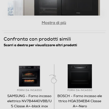
Contaminuti
Mostra di più
Programmazione cottura
Confronta con prodotti simili
Fine cottura
Scorri a destra per visualizzare altri prodotti
Wi-Fi
Luce
Panoramica
Altre funzioni
FORNI DA INCASSO
FORNI DA INCASSO
SAMSUNG - Forno incasso
BOSCH - Forno incasso ele
Wi-Fi • Controllo Vocale Assistente vocale Bixby /
elettrico NV7B4440VBB/U
ttrico HQA334EB4 Classe
(Google, Alexa) Sicurezza Sovratensioni • Vapore
5 Classe A+-black inox
A+-Nero