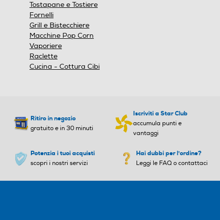
Tostapane e Tostiere
Fornelli
Grill e Bistecchiere
Macchine Pop Corn
Vaporiere
Raclette
Cucina - Cottura Cibi
Iscriviti a Star Club
Ritiro in negozio
accumula punti e
gratuito e in 30 minuti
Efficienza energetica A+ senza
vantaggi
compromessi
Potenzia i tuoi acquisti
Hai dubbi per l'ordine?
scopri i nostri servizi
Leggi le FAQ o contattaci
Classe di efficienza energetica A+
Rendi la tua casa più efficiente dal punto di vista
energetico. La modalità Convezione eco ti garantisce
l’eccezionale efficienza energetica* A+ anche quando