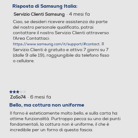
settimanale. Inoltre, ti guida nella preparazione dei pasti e
nell’organizzazione della spesa***.
Risposta di Samsung Italia:
Ventilazione tangenziale
Ventilazione tangenziale
·
4 mesi fa
Servizio Clienti Samsung
Ciao, se desideri ricevere assistenza da parte
del nostro personale qualificato, potrai
contattare il nostro Servizio Clienti attraverso
Blocco porta di sicurezza
Blocco porta di sicurezza
l’Area Contattaci:
. Il
https://www.samsung.com/it/support/#contact
Servizio Clienti è gratuito e attivo 7 giorni su 7
(dalle 9 alle 19), raggiungibile da telefono fisso
o cellulare.
Valvola sicurezza forno
Valvola sicurezza forno
Porta fredda
Porta fredda
★★★★★
★★★★★
·
6 mesi fa
ZoSo74
3
su
Bello, ma cottura non uniforme
5
Il forno è esteticamente molto bello, e sulla carta ha
stelle.
ottime funzionalità. Purtroppo pecca su uno dei punti
Tipo vetro porta
Tipo vetro porta
fondamentali, la cottura non è uniforme, il che è
incredibile per un forno di questa fascia.
Doppio
Triplo