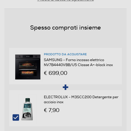
Assorbimento massimo-kWh
2950
Spesso comprati insieme
Programmi
Numero di funzioni cottura
PRODOTTO DA ACQUISTARE
SAMSUNG - Forno incasso elettrico
40
NV7B4440VBB/U5 Classe A+-black inox
€ 699,00
Funzione microonde
ELECTROLUX - M3SCC200 Detergente per
Funzione vapore
acciaio inox
€ 7,90
Tipologia Vapore