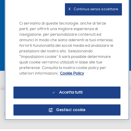
Ripiano scorrevole
Seguici sui social
X   Continua senza accettare
Guida telescopica
Ci serviamo di queste tecnologie, anche di terze
parti, per offrirti una migliore esperienza di
navigazione, per personalizzare contenuti ed
Scarica la nostra app
Inserisci ed estrai le teglie dal forno molto più facilmente.
annunci in modo che siano aderenti ai tuoi interessi,
La guida telescopica scorre con facilità, consentendoti di
fornirti funzionalità dei social media ed analizzare le
estrarre e inserire agevolmente nel forno anche le teglie
prestazioni del nostro sito. Selezionando
molto ingombranti o pesanti. In questo modo si crea molto
“Impostazioni cookie” ti sarà possibile determinare
meno attrito ed è più semplice inserire i recipienti ed
estrarli. E puoi girare e condire i cibi senza il rischio di far
quali cookie verranno utilizzati in base alle tue
cadere qualcosa.
preferenze. Consulta la nostra cookie policy per
ulteriori informazioni.
Cookie Policy
Euronics Italia SpA. Sede legale Via Montefeltro, 6/a 20156 Milano
Partita Iva, Codice Fiscale e iscrizione CCIAA Milano Monza Brianza Lodi
n. 13337170156. Codice intermediario SDI: HHBD9AK. Vendite soggette
Accetta tutti
agli Artt. 45 e ss del Codice del Consumo in tema di Diritti dei
Consumatori.
€ 699,00
Gestisci cookie
AGGIUNGI AL CARRELLO