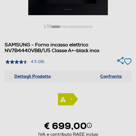
1
/
8
SAMSUNG - Forno incasso elettrico
NV7B4440VBB/U5 Classe A+-black inox
4.5
(16)
Dettagli Prodotto
Confronta
€ 699,00
IVA e contributo RAEE inclusi