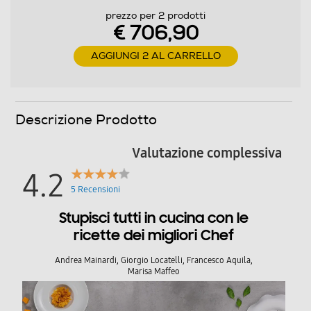
Vapore Passivo
prezzo per 2 prodotti
€ 706,90
Funzione pizza
AGGIUNGI 2 AL CARRELLO
Funzione scongelamento
Descrizione Prodotto
Valutazione complessiva
Funzione pasticceria
4.2
5 Recensioni
Programmi speciali
Stupisci tutti in cucina con le
ricette dei migliori Chef
Funzioni Speciali Pre-Riscaldamento Rapido • Mantieni
in Caldo 40~100°C Piatto Caldo 30~80°C Defrost
Andrea Mainardi, Giorgio Locatelli, Francesco Aquila,
30~60°C Funzioni Automatiche 40 EA Cavità Superiore
Marisa Maffeo
Ventilato 40~250°C Grill Grande 200~250°C
Resistenza Superiore + Ventilato 40~250°C