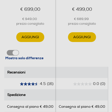
naturale
€ 699,00
€ 499,00
Gira arrosto
€ 949,00
€ 689,99
prezzo consigliato
prezzo consigliato
Pulizia
AGGIUNGI
AGGIUNGI
Dual Cook
Autopulente
Elementi catalitici
Mostra solo differenze
Scegli come cucinare pietanze diverse per risultati ottimali.
Le zone di cottura superiore e inferiore di Dual Cook
funzionano in modo indipendente o insieme.
Sicurezza
Recensioni
Recensioni
Ventilazione tangenziale
4.5
(16)
0.0
(0)
4
0
.
.
Spedizione
Spedizione
5
0
Blocco porta di sicurezza
s
s
Consegna al piano € 49,00
Consegna al piano € 49,00
u
u