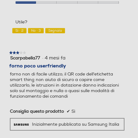
prodotto,
1
Rapporto
su
qualità/prezzo,
5
1
Utile?
su
Altre funzioni
Altre funzioni
5
Sì ·
2
No ·
3
Segnala
Wi-Fi • Controllo Vocale As
sistente vocale Bixby / (Go
ogle, Alexa) Sicurezza Sovr
★★★★★
★★★★★
·
4 mesi fa
Scarpabella77
3
atensioni • Vapore naturale
su
forno poco userfriendly
* È necessario un apposito sacchetto per cottura sotto vuoto, che non è inclus
5
o con il forno.
forno non di facile utilizzo; il QR code dell'etichetta
stelle.
smart thing non aiuta di sicuro a capire come
Più divertimento, meno stress
utilizzarlo; le istruzioni in dotazione danno indicazioni
solo sul montaggio e nulla o quasi sulle modalità di
Gira arrosto
Gira arrosto
funzionamento dei comandi
SmartThings Cooking
Consiglia questo prodotto
✔
Sì
Rendi più divertente la tua esperienza in cucina.
Autopulente
Autopulente
SmartThings Cooking* ti fa risparmiare tempo e cucinare
Inizialmente pubblicata su Samsung Italia
non sarà più un problema. A seconda delle tue esigenze, ti
consiglia ricette** personalizzate e crea un menu
Elementi catalitici
Pulizia idrolitica