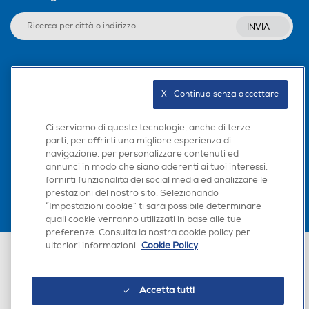
INVIA
Seguici sui social
X   Continua senza accettare
Ci serviamo di queste tecnologie, anche di terze
parti, per offrirti una migliore esperienza di
Scarica la nostra app
navigazione, per personalizzare contenuti ed
annunci in modo che siano aderenti ai tuoi interessi,
fornirti funzionalità dei social media ed analizzare le
prestazioni del nostro sito. Selezionando
“Impostazioni cookie” ti sarà possibile determinare
quali cookie verranno utilizzati in base alle tue
preferenze. Consulta la nostra cookie policy per
ulteriori informazioni.
Cookie Policy
Euronics Italia SpA. Sede legale Via Montefeltro, 6/a 20156 Milano
Partita Iva, Codice Fiscale e iscrizione CCIAA Milano Monza Brianza Lodi
n. 13337170156. Codice intermediario SDI: HHBD9AK. Vendite soggette
agli Artt. 45 e ss del Codice del Consumo in tema di Diritti dei
Accetta tutti
Consumatori.