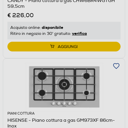
CANDY - Piano cottura a gas CHW6BR4WGTGH
59,5cm
€ 226,00
disponibile
Acquisto online:
verifica
Ritiro in negozio in 30' gratuito:
AGGIUNGI
PIANI COTTURA
HISENSE - Piano cottura a gas GM973XF 86cm-
Inox