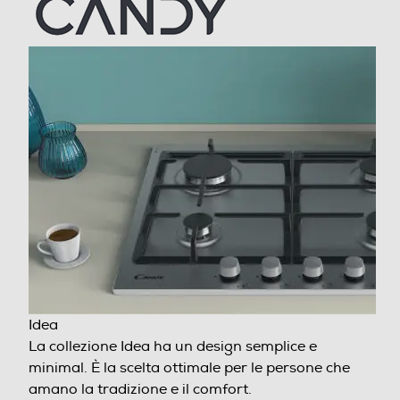
Elettronica nelle manopole
Valvola di sicurezza piano
Dettagli strutturali
Numero griglie del piano
2
Consumi
Idea
Assorbimento max elettrico-kW
La collezione Idea ha un design semplice e minimal.
9,25
È la scelta ottimale per le persone che amano la
tradizione e il comfort.
Dimensioni - Peso