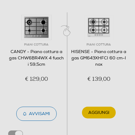
480
Descrizione
Informazioni sulla sicurezza del prodotto
Cottura efficiente e precisa
PIANI COTTURA
PIANI COTTURA
CANDY - Piano cottura a
HISENSE - Piano cottura a
Clicca qui
Può raggiungere una potenza fino a 4 KW
gas CHW6BR4WX 4 fuoch
gas GM643XHFCI 60 cm-I
garantendo una maggiore efficienza rispetto
i 59,5cm
nox
ai fornelli tradizionali. Particolarmente adatto
per le padelle di larghe dimensioni, permette
€ 129,00
€ 139,00
di cucinare con precisione tutti i tipi di
pietanze.
SPECIFICHE
AGGIUNGI
AVVISAMI
Caratteristiche principali
Modello
CHW6BR4WX