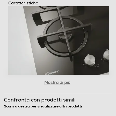
CARATTERISTICHE
Altezza-mm
10
Larghezza-mm
595
Profondità-mm
510
Peso-Kg
Leggere e facili da rimuovere
Mostra di più
7,5
Griglie leggere e facili da rimuovere per pulire
il piano.
Larghezza incasso-mm
Confronta con prodotti simili
560
Scorri a destra per visualizzare altri prodotti
Profondità incasso-mm