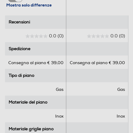
Mostra solo differenze
Codice prodotto
33801975
Recensioni
Recensioni
Codice EAN
8016361966918
0.0
(0)
0.0
(0)
Candy Hoover Group S.r.
Fabbricante
0
0
l.
.
.
Spedizione
Spedizione
0
0
Zone cottura
4
s
s
Consegna al piano € 39,00
Consegna al piano € 39,00
u
u
Tipo di piano cottura
Gas
5
5
Tipo di piano
Tipo di piano
s
s
t
t
Caratteristiche tecniche
e
e
Gas
Gas
l
l
Connettività
Contenuti Extra in App
l
l
Materiale del piano
Materiale del piano
e
e
App dedicata
hOn
.
.
Inox
Inox
Tensione (V)
220-240
Materiale griglie piano
Materiale griglie piano