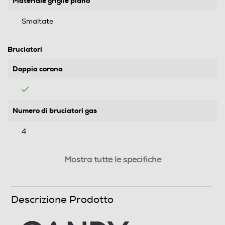
Materiale griglie piano
Smaltate
Bruciatori
Doppia corona
Numero di bruciatori gas
4
Numero totale di fuochi
Mostra tutte le specifiche
4
Descrizione Prodotto
Funzioni e Plus
Tipo di accensione