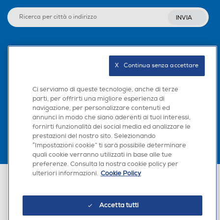
INVIA
Seguici sui social
X   Continua senza accettare
Ci serviamo di queste tecnologie, anche di terze
parti, per offrirti una migliore esperienza di
Scarica la nostra app
navigazione, per personalizzare contenuti ed
annunci in modo che siano aderenti ai tuoi interessi,
fornirti funzionalità dei social media ed analizzare le
prestazioni del nostro sito. Selezionando
“Impostazioni cookie” ti sarà possibile determinare
quali cookie verranno utilizzati in base alle tue
preferenze. Consulta la nostra cookie policy per
ulteriori informazioni.
Cookie Policy
Euronics Italia SpA. Sede legale Via Montefeltro, 6/a 20156 Milano
Partita Iva, Codice Fiscale e iscrizione CCIAA Milano Monza Brianza Lodi
n. 13337170156. Codice intermediario SDI: HHBD9AK. Vendite soggette
agli Artt. 45 e ss del Codice del Consumo in tema di Diritti dei
Accetta tutti
Consumatori.