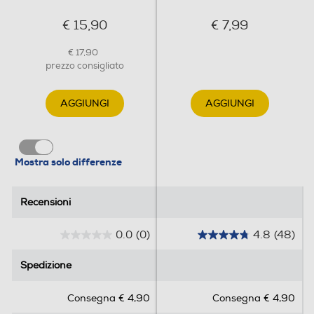
€ 15,90
€ 7,99
€ 17,90
prezzo consigliato
AGGIUNGI
AGGIUNGI
Mostra solo differenze
Recensioni
Recensioni
0.0
(0)
4.8
(48)
0
4
.
.
Spedizione
Spedizione
0
8
s
s
Consegna € 4,90
Consegna € 4,90
u
u