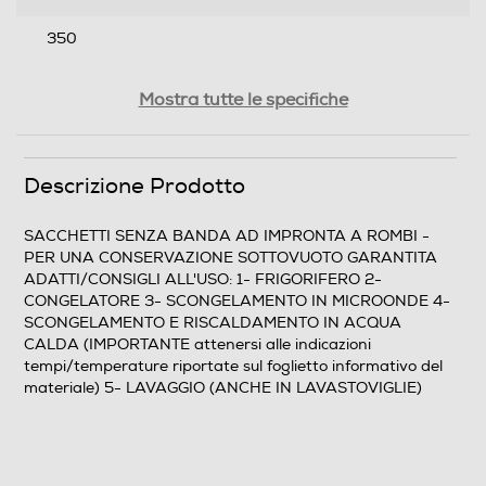
350
Larghezza-mm
Mostra tutte le specifiche
250
Peso-Kg
Descrizione Prodotto
0,76
SACCHETTI SENZA BANDA AD IMPRONTA A ROMBI -
PER UNA CONSERVAZIONE SOTTOVUOTO GARANTITA
Informazioni sulla sicurezza del prodotto
ADATTI/CONSIGLI ALL'USO: 1- FRIGORIFERO 2-
CONGELATORE 3- SCONGELAMENTO IN MICROONDE 4-
Clicca qui
SCONGELAMENTO E RISCALDAMENTO IN ACQUA
CALDA (IMPORTANTE attenersi alle indicazioni
tempi/temperature riportate sul foglietto informativo del
materiale) 5- LAVAGGIO (ANCHE IN LAVASTOVIGLIE)