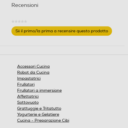
Recensioni
★★★★★
Nessuna
Sii il primo/la prima a recensire questo prodotto
valutazione
.
Questa
azione
aprirà
una
finestra
Accessori Cucina
modale.
Robot da Cucina
Impastatrici
Frullatori
Frullatori a immersione
Affettatrici
Sottovuoto
Grattuggie e Tritatutto
Yogurterie e Gelatiere
Cucina - Preparazione Cibi