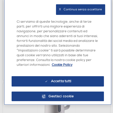
X   Continua senza accettare
Ci serviamo di queste tecnologie, anche di terze
SBATTITORI
parti, per offrirti una migliore esperienza di
ARIETE - 1583 GOURMET ESSENCE,
navigazione, per personalizzare contenuti ed
IMPASTATRICE PLANETARIA, IM-Acciaio inox
annunci in modo che siano aderenti ai tuoi interessi,
fornirti funzionalità dei social media ed analizzare le
€ 104,00
prestazioni del nostro sito. Selezionando
“Impostazioni cookie” ti sarà possibile determinare
disponibile
Acquisto online:
quali cookie verranno utilizzati in base alle tue
verifica
Ritiro in negozio in 30' gratuito:
preferenze. Consulta la nostra cookie policy per
ulteriori informazioni.
Cookie Policy
AGGIUNGI
Accetta tutti
Gestisci cookie