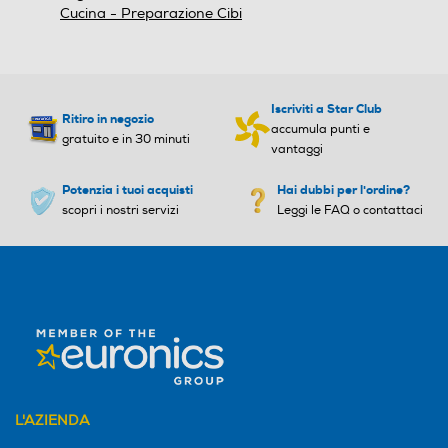
Cucina - Preparazione Cibi
e
e
Tasto Pulse
Tasto Pulse
Iscriviti a Star Club
Ritiro in negozio
accumula punti e
gratuito e in 30 minuti
vantaggi
Potenzia i tuoi acquisti
Hai dubbi per l'ordine?
Altre funzioni
Altre funzioni
scopri i nostri servizi
Leggi le FAQ o contattaci
4 lame in acciaio inox, Alim
entazione: 220 – 240V ~ 5
0-60Hz
Base antiscivolo
Base antiscivolo
L'AZIENDA