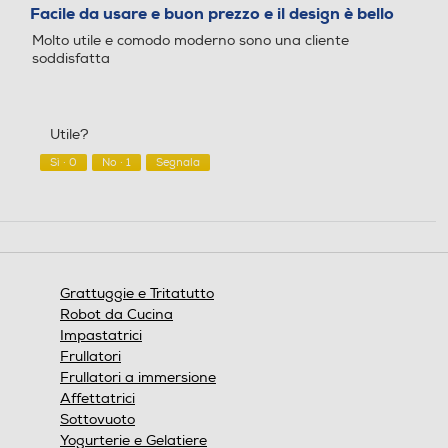
su
Facile da usare e buon prezzo e il design è bello
modale.
5
1,2
Molto utile e comodo moderno sono una cliente
stelle.
soddisfatta
Sistema di sicurezza
Sistema di sicurezza
Utile?
Sì ·
0
No ·
1
Segnala
Cordless
Cordless
Si
Selettore di velocità
Selettore di velocità
Grattuggie e Tritatutto
Manuale
Robot da Cucina
Impastatrici
Numero di velocità
Numero di velocità
Frullatori
Frullatori a immersione
Affettatrici
2
Sottovuoto
Yogurterie e Gelatiere
Funzionamento a pression
Funzionamento a pression