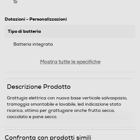
Si
Dotazioni - Personalizzazioni
Tipo di batteria
Batteria integrata
Tipo di grattugia
Mostra tutte le specifiche
A rullo
Numero di rulli
Descrizione Prodotto
1
Grattugia elettrica con nuova base verticale salvaspazio,
tramoggia smontabile e lavabile, led indicazione stato
Materiale rulli
ricarica, ottimo per grattugiare anche frutta secca,
cioccolato e pane secco.
Acciaio inox
Rulli intercambiabili
Confronta con prodotti simili