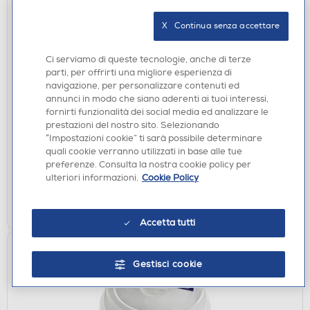
X   Continua senza accettare
Ci serviamo di queste tecnologie, anche di terze
parti, per offrirti una migliore esperienza di
navigazione, per personalizzare contenuti ed
GASATORI ACQUA
annunci in modo che siano aderenti ai tuoi interessi,
LAICA - Filtro rubinetto Genova R20AA01-BIANCO
fornirti funzionalità dei social media ed analizzare le
€ 43,90
prestazioni del nostro sito. Selezionando
“Impostazioni cookie” ti sarà possibile determinare
quali cookie verranno utilizzati in base alle tue
disponibile
Acquisto online:
preferenze. Consulta la nostra cookie policy per
verifica
Ritiro in negozio in 30' gratuito:
ulteriori informazioni.
Cookie Policy
AGGIUNGI
Accetta tutti
Gestisci cookie