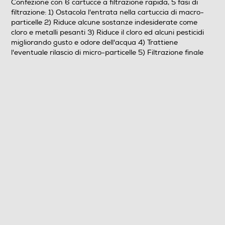
Confezione con 6 cartucce a filtrazione rapida, 5 fasi di
filtrazione: 1) Ostacola l'entrata nella cartuccia di macro-
Informazioni sulla sicurezza del prodotto
particelle 2) Riduce alcune sostanze indesiderate come
cloro e metalli pesanti 3) Riduce il cloro ed alcuni pesticidi
Clicca qui
migliorando gusto e odore dell'acqua 4) Trattiene
l'eventuale rilascio di micro-particelle 5) Filtrazione finale