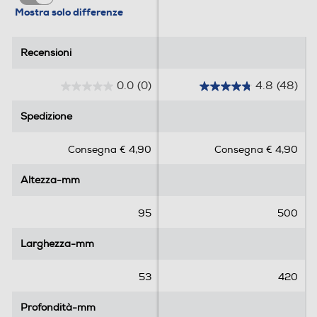
Mostra solo differenze
Recensioni
Recensioni
0.0
(0)
4.8
(48)
0
4
.
.
Spedizione
Spedizione
0
8
s
s
Consegna € 4,90
Consegna € 4,90
u
u
5
5
Altezza-mm
Altezza-mm
s
s
t
t
e
e
95
500
l
l
l
l
Larghezza-mm
Larghezza-mm
e
e
.
.
53
420
4
8
Profondità-mm
Profondità-mm
r