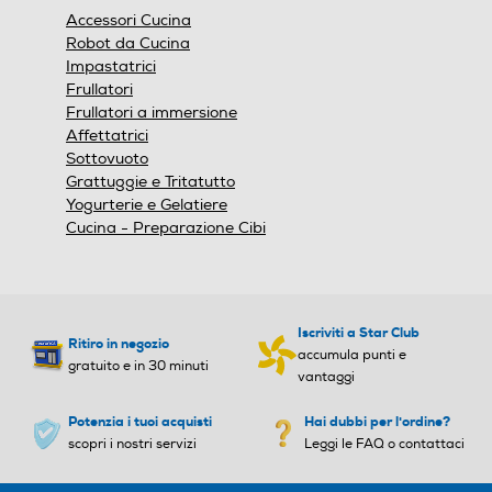
finestra
Accessori Cucina
modale.
Robot da Cucina
Impastatrici
Frullatori
Frullatori a immersione
Affettatrici
Sottovuoto
Grattuggie e Tritatutto
Yogurterie e Gelatiere
Cucina - Preparazione Cibi
Iscriviti a Star Club
Ritiro in negozio
accumula punti e
gratuito e in 30 minuti
vantaggi
Potenzia i tuoi acquisti
Hai dubbi per l'ordine?
scopri i nostri servizi
Leggi le FAQ o contattaci