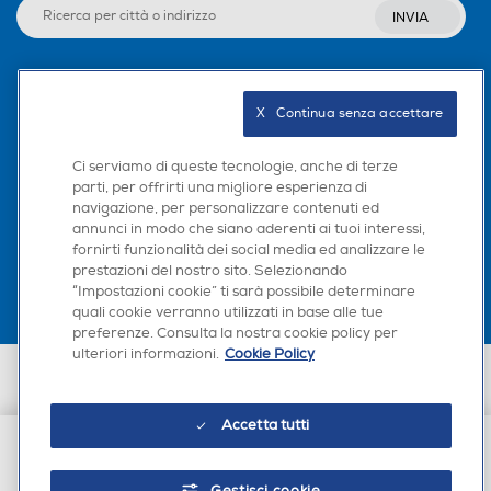
INVIA
Seguici sui social
X   Continua senza accettare
Ci serviamo di queste tecnologie, anche di terze
parti, per offrirti una migliore esperienza di
navigazione, per personalizzare contenuti ed
Scarica la nostra app
annunci in modo che siano aderenti ai tuoi interessi,
fornirti funzionalità dei social media ed analizzare le
prestazioni del nostro sito. Selezionando
“Impostazioni cookie” ti sarà possibile determinare
quali cookie verranno utilizzati in base alle tue
preferenze. Consulta la nostra cookie policy per
ulteriori informazioni.
Cookie Policy
Euronics Italia SpA. Sede legale Via Montefeltro, 6/a 20156 Milano
Partita Iva, Codice Fiscale e iscrizione CCIAA Milano Monza Brianza Lodi
n. 13337170156. Codice intermediario SDI: HHBD9AK. Vendite soggette
Accetta tutti
agli Artt. 45 e ss del Codice del Consumo in tema di Diritti dei
Consumatori.
€ 33,90