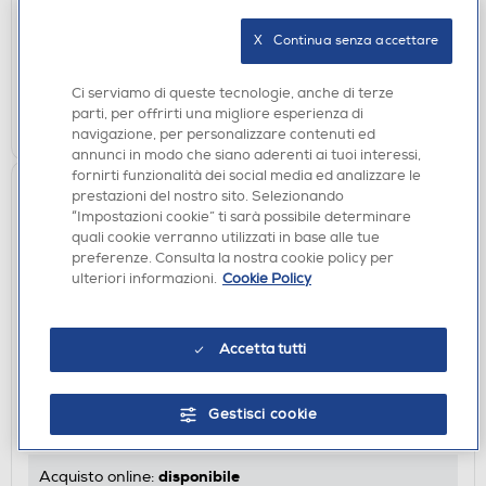
X   Continua senza accettare
disponibile
Acquisto online:
non disponibile
Ritiro in negozio:
Ci serviamo di queste tecnologie, anche di terze
parti, per offrirti una migliore esperienza di
AGGIUNGI
navigazione, per personalizzare contenuti ed
annunci in modo che siano aderenti ai tuoi interessi,
fornirti funzionalità dei social media ed analizzare le
prestazioni del nostro sito. Selezionando
“Impostazioni cookie” ti sarà possibile determinare
quali cookie verranno utilizzati in base alle tue
preferenze. Consulta la nostra cookie policy per
ulteriori informazioni.
Cookie Policy
Accetta tutti
ACCESSORI CUCINA
WEBER - KIT 3 ACCESSORI PREMIUM-acciaio
Gestisci cookie
€ 71,90
disponibile
Acquisto online: