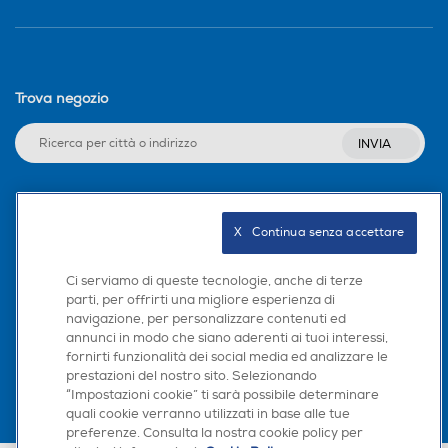
Trova negozio
INVIA
Seguici sui social
X   Continua senza accettare
Ci serviamo di queste tecnologie, anche di terze
parti, per offrirti una migliore esperienza di
navigazione, per personalizzare contenuti ed
Scarica la nostra app
annunci in modo che siano aderenti ai tuoi interessi,
fornirti funzionalità dei social media ed analizzare le
prestazioni del nostro sito. Selezionando
“Impostazioni cookie” ti sarà possibile determinare
quali cookie verranno utilizzati in base alle tue
preferenze. Consulta la nostra cookie policy per