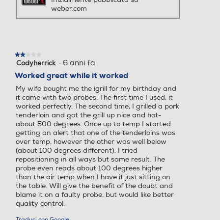
weber.com
★★★★★
★★★★★
·
6 anni fa
Codyherrick
2
su
Worked great while it worked
5
My wife bought me the igrill for my birthday and
stelle.
it came with two probes. The first time I used, it
worked perfectly. The second time, I grilled a pork
tenderloin and got the grill up nice and hot-
about 500 degrees. Once up to temp I started
getting an alert that one of the tenderloins was
over temp, however the other was well below
(about 100 degrees different). I tried
repositioning in all ways but same result. The
probe even reads about 100 degrees higher
than the air temp when I have it just sitting on
the table. Will give the benefit of the doubt and
blame it on a faulty probe, but would like better
quality control.
Traduci con Google