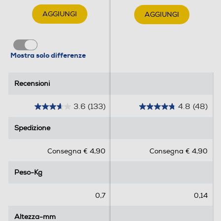
AGGIUNGI
AGGIUNGI
Mostra solo differenze
Recensioni
Recensioni
3.6
(133)
4.8
(48)
3
4
.
.
Spedizione
Spedizione
6
8
s
s
Consegna € 4,90
Consegna € 4,90
u
u
5
5
Peso-Kg
Peso-Kg
s
s
t
t
e
e
0,7
0,14
l
l
l
l
Altezza-mm
Altezza-mm