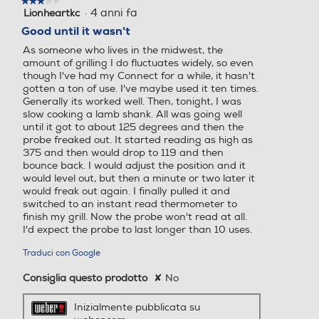
★★★★★
★★★★★
·
4 anni fa
Lionheartkc
3
su
Good until it wasn't
5
As someone who lives in the midwest, the
stelle.
amount of grilling I do fluctuates widely, so even
though I've had my Connect for a while, it hasn't
gotten a ton of use. I've maybe used it ten times.
Generally its worked well. Then, tonight, I was
slow cooking a lamb shank. All was going well
until it got to about 125 degrees and then the
probe freaked out. It started reading as high as
375 and then would drop to 119 and then
bounce back. I would adjust the position and it
would level out, but then a minute or two later it
would freak out again. I finally pulled it and
switched to an instant read thermometer to
finish my grill. Now the probe won't read at all.
I'd expect the probe to last longer than 10 uses.
Traduci con Google
Consiglia questo prodotto
✘
No
Inizialmente pubblicata su