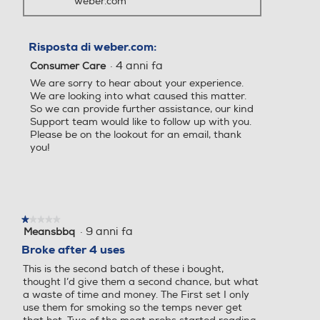
weber.com
Risposta di weber.com:
·
4 anni fa
Consumer Care
We are sorry to hear about your experience.
We are looking into what caused this matter.
So we can provide further assistance, our kind
Support team would like to follow up with you.
Please be on the lookout for an email, thank
you!
★★★★★
★★★★★
·
9 anni fa
Meansbbq
1
su
Broke after 4 uses
5
This is the second batch of these i bought,
stelle.
thought I’d give them a second chance, but what
a waste of time and money. The First set I only
use them for smoking so the temps never get