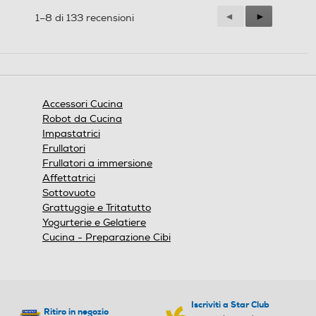
Precedente
◄
Successiva
►
1–8 di 133 recensioni
Reviews
Reviews
Accessori Cucina
Robot da Cucina
Impastatrici
Frullatori
Frullatori a immersione
Affettatrici
Sottovuoto
Grattuggie e Tritatutto
Yogurterie e Gelatiere
Cucina - Preparazione Cibi
Iscriviti a Star Club
Ritiro in negozio