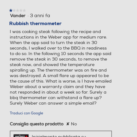
★★★★★
★★★★★
·
3 anni fa
Vander
1
su
Rubbish thermometer
5
I was cooking steak following the recipe and
stelle.
instructions in the Weber app for medium rare.
When the app said to turn the steak in 30
seconds, I walked over to the BBQ in readiness
to do so. In the following 10 seconds the app said
remove the steak in 30 seconds, to remove the
steak now, and showed the temperature
spiralling up. The thermometer was on fire and
was destroyed. A small flare up appeared to be
the cause of this. What is worse, is I have emailed
Weber about a warranty claim and they have
not responded in about a week so far. Surely a
bbq thermometer can withstand a flare up?
Surely Weber can answer a simple email?
Traduci con Google
Consiglia questo prodotto
✘
No
Inizialmente pubblicata su