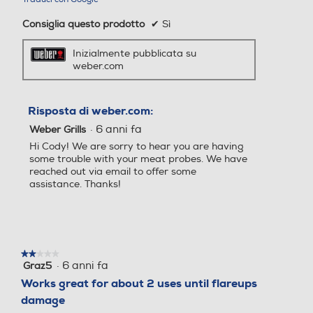
Consiglia questo prodotto
✔
Sì
Inizialmente pubblicata su
weber.com
Risposta di weber.com:
·
6 anni fa
Weber Grills
Hi Cody! We are sorry to hear you are having
some trouble with your meat probes. We have
reached out via email to offer some
assistance. Thanks!
★★★★★
★★★★★
·
6 anni fa
Graz5
2
su
Works great for about 2 uses until flareups
5
damage
stelle.