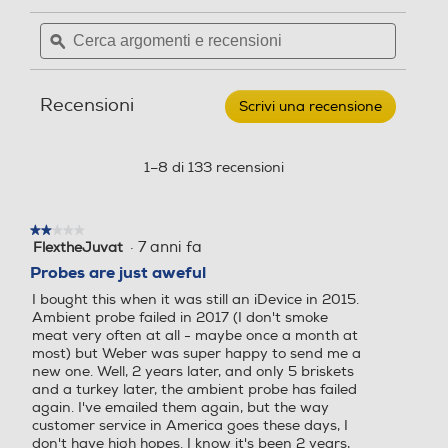
per
Cerca
Cerca
WEBER
argomenti
ϙ
argoment
-
SONDA
e
e
TEMPERATURA
recensioni
recensio
PER
Recensioni
CARNE-
Scrivi una recensione
.
nero
Questa
azione
aprirà
1–8 di 133 recensioni
una
finestra
modale.
★★★★★
★★★★★
·
7 anni fa
FlextheJuvat
2
su
Probes are just aweful
5
I bought this when it was still an iDevice in 2015.
stelle.
Ambient probe failed in 2017 (I don't smoke
meat very often at all - maybe once a month at
most) but Weber was super happy to send me a
new one. Well, 2 years later, and only 5 briskets
and a turkey later, the ambient probe has failed
again. I've emailed them again, but the way
customer service in America goes these days, I
don't have high hopes. I know it's been 2 years,