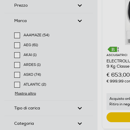
Prezzo
Marca
AAAMAZE (54)
Filtra per Marca: AAAMAZE
AEG (61)
Filtra per Marca: AEG
AKAI (1)
ASCIUGATRICI
ELECTROLUX
Filtra per Marca: AKAI
ARDES (1)
9 Kg Classe
Filtra per Marca: ARDES
€ 653,00
ASKO (74)
Filtra per Marca: ASKO
€ 999,99
con
ATLANTIC (2)
Filtra per Marca: ATLANTIC
Mostra altro
Acquisto onl
Ritiro in neg
Tipo di carica
Categoria