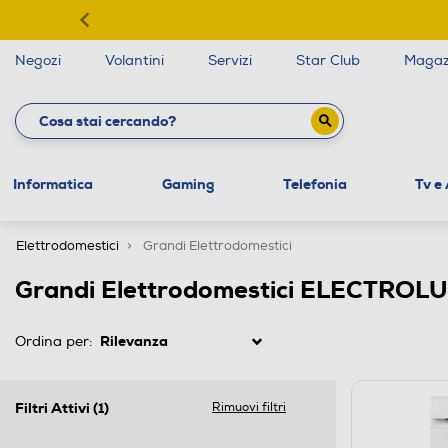
Negozi
Volantini
Servizi
Star Club
Magaz
Informatica
Gaming
Telefonia
Tv e
Elettrodomestici
Grandi Elettrodomestici
Grandi Elettrodomestici ELECTROL
Ordina per:
Filtri Attivi
(1)
Rimuovi filtri