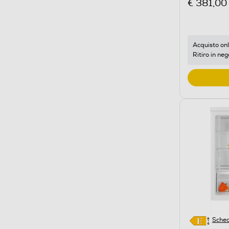
€ 381,00
Acquisto onl
Ritiro in neg
Sched