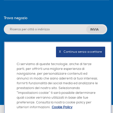
Trova negozio
INVIA
Seguici sui social
X   Continua senza accettare
Ci serviamo di queste tecnologie, anche di terze
parti, per offrirti una migliore esperienza di
navigazione, per personalizzare contenuti ed
Scarica la nostra app
annunci in modo che siano aderenti ai tuoi interessi,
fornirti funzionalità dei social media ed analizzare le
prestazioni del nostro sito. Selezionando
“Impostazioni cookie” ti sarà possibile determinare
quali cookie verranno utilizzati in base alle tue
preferenze. Consulta la nostra cookie policy per
ulteriori informazioni.
Cookie Policy
Euronics Italia SpA. Sede legale Via Montefeltro, 6/a 20156 Milano